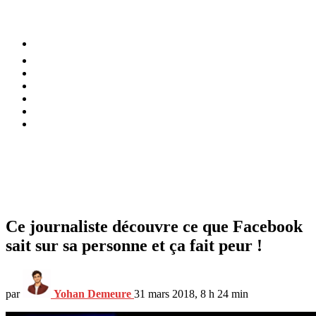
⚡️ Tendances
Alimentation
Bien-être
Chez soi
Conso
Planète
Techno
Menu
Ce journaliste découvre ce que Facebook
sait sur sa personne et ça fait peur !
par
Yohan Demeure
31 mars 2018, 8 h 24 min