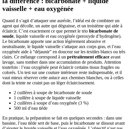
la différence : bicarbonate + liquide
vaisselle + eau oxygénée
Quand il s’agit d’attaquer une auréole, l’idéal est de combiner un
agent qui décolle, un autre qui dégraisse, et un troisième qui aide à
éclaircir. C’est exactement ce que permet le trio
bicarbonate de
soude
, liquide vaisselle et eau oxygénée (peroxyde d’hydrogène).
Le bicarbonate apporte une action légèrement abrasive et
neutralisante, le liquide vaisselle s’attaque aux corps gras, et l’eau
oxygénée aide à “déjaunir” en douceur sur les textiles blancs ou très
clairs. Ce mélange correspond à un
prétraitement efficace
avant
lavage, sans tomber dans une accumulation de produits. Attention
toutefois : l’eau oxygénée peut éclaircir certains tissus fragiles ou
colorés. Un test sur une couture intérieure reste indispensable, et il
vaut mieux réserver cette astuce aux chemises blanches, ou à celles
dont la teinte ne craint pas un léger éclaircissement.
2 cuillères à soupe de bicarbonate de soude
1 cuillère à soupe de liquide vaisselle
2 cuillères à soupe d’eau oxygénée (3 %)
500 ml d’eau tiède
En pratique, la préparation se fait en quelques secondes : dans une
bassine, l’eau tiède sert de base, puis le bicarbonate se dissout avant
d’ajouter le liquide vaisselle et l’eau oxygénée. L’objectif n’est pas