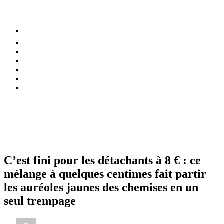
⚡️ Tendances
Alimentation
Bien-être
Chez soi
Conso
Planète
Techno
Menu
C’est fini pour les détachants à 8 € : ce
mélange à quelques centimes fait partir
les auréoles jaunes des chemises en un
seul trempage