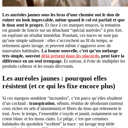
Les auréoles jaunes sous les bras d’une chemise ont le don de
ruiner un look impeccable, même quand le col est parfait et que
le tissu sent le propre.
Et face à ces marques tenaces, la tentation
est grande de foncer sur un détachant “spécial auréoles” à prix fort,
en espérant un résultat immédiat. Pourtant, ces traces ne sont pas
qu’une simple salissure : elles s’accrochent au fil du temps, se
reforment après lavage, et peuvent même s’aggraver avec de
mauvaises habitudes.
La bonne nouvelle, c’est qu’un mélange
très simple, souvent
déjà présent dans les placards
, peut faire la
différence en un seul trempage.
Et surtout, il évite de multiplier les
produits coûteux et les essais décevants.
Les auréoles jaunes : pourquoi elles
résistent (et ce qui les fixe encore plus)
Si ces marques semblent “incrustées”, c’est parce qu’elles résultent
d’un cocktail :
transpiration
, sébum, résidus de déodorant (surtout
ceux riches en sels d’aluminium) et fibres du tissu qui retiennent le
tout. Avec le temps, l’ensemble s’oxyde et jaunit, notamment sur le
coton blanc et les tissus clairs. Le piège, c’est que certaines
habitudes du quotidien “scellent” la trace : un lavage trop tiède