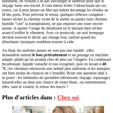
habituelle, en veillant à ne pas surcharger le tambour pour que le
rinçage fasse son travail. Il vaut mieux éviter l’adoucissant sur ces
zones, car il peut laisser un film qui retient davantage les résidus au
fil des ports. Pour prévenir le retour, quelques réflexes comptent :
laisser sécher la chemise avant de la mettre au panier (une chemise
humide “cuit” la transpiration), ne pas repasser une zone encore
jaunie, et ajuster l’usage du déodorant en le laissant bien sécher
avant d’enfiler le vêtement. Avec ce protocole,
un seul trempage
devient souvent le déclic qui change tout, surtout quand les
détachants classiques semblent tourner à vide.
Au final, les auréoles jaunes ne sont pas une fatalité : elles
demandent surtout
le bon prétraitement
et un passage en machine
adapté, plutôt qu’un produit cher de plus sur l’étagère. En combinant
bicarbonate, liquide vaisselle et eau oxygénée, puis en lavant à
40
°C
, les chemises retrouvent une netteté plus uniforme et les marques
ont bien moins de chances de s’installer. Reste une question utile à
se poser : les habitudes du quotidien (déodorant, rinçage, repassage)
laissent-elles au tissu une chance de rester blanc, ou entretiennent-
elles, sans le vouloir, le retour des traces ?
Plus d'articles dans :
Chez soi