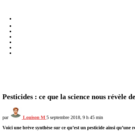
⚡️ Tendances
Alimentation
Bien-être
Chez soi
Conso
Planète
Techno
Menu
Pesticides : ce que la science nous révèle de
par
Louison M
5 septembre 2018, 9 h 45 min
Voici une brève synthèse sur ce qu’est un pesticide ainsi qu’une re