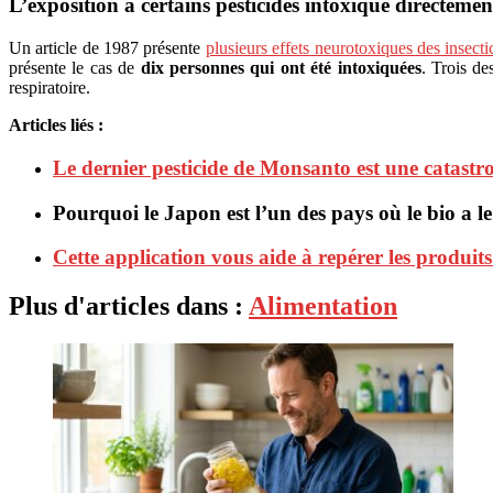
L’exposition à certains pesticides intoxique directement
Un article de 1987 présente
plusieurs effets neurotoxiques des insec
présente le cas de
dix personnes qui ont été intoxiquées
. Trois de
respiratoire.
Articles liés :
Le dernier pesticide de Monsanto est une catastr
Pourquoi le Japon est l’un des pays où le bio a 
Cette application vous aide à repérer les produit
Plus d'articles dans :
Alimentation