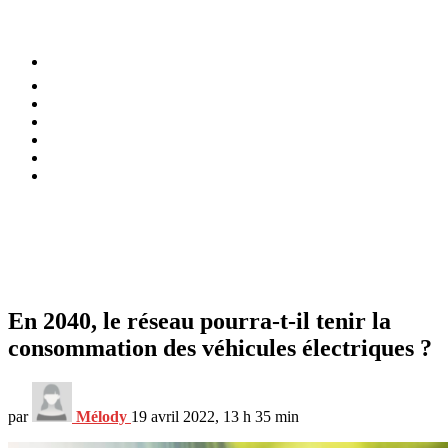
⚡️ Tendances
Alimentation
Bien-être
Chez soi
Conso
Planète
Techno
Menu
En 2040, le réseau pourra-t-il tenir la
consommation des véhicules électriques ?
par
Mélody
19 avril 2022, 13 h 35 min