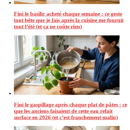
Fini le basilic acheté chaque semaine : ce geste
tout bête que je fais après la cuisine me fournit
tout l’été (et ça ne coûte rien)
Fini le gaspillage après chaque plat de pâtes : ce
que les anciens faisaient de cette eau refait
surface en 2026 (et c’est franchement malin)