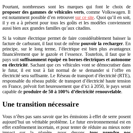
Pourtant, nombreuses sont les marques qui font le choix de
proposer des gammes de véhicules verts
, comme Volkswagen. Il
est notamment possible d’en retrouver
sur ce site
. Quoi qu’il en soit,
il y en a à présent pour tous les goûts et les modèles conviennent
aussi bien aux grandes familles qu’aux citadins.
Si la voiture électrique permet de faire considérablement baisser la
facture de carburant, il faut tout de même
pouvoir la recharger
. En
principe, sur le long terme, l’électrique est bien plus avantageux
financièrement que le gazole et l’essence. Toutefois, il faut que le
pays soit
suffisamment équipé en bornes électriques et autonome
en électricité
. Sachant que ces véhicules vont se démocratiser dans
le futur, il est tout à fait normal de se demander si l’offre en
électricité sera suffisante. Le Réseau de transport d’électricité (RTE),
responsable du réseau public de transport d’électricité haute tension
en France, prévoit fort heureusement que d’ici à 2050, le pays serait
capable de
produire de 50 à 100% d’électricité renouvelable
.
Une transition nécessaire
Vous n’êtes pas sans savoir que les émissions à effet de serre posent
aujourd’hui un véritable problème. Le futur environnemental est en
effet extrêmement incertain, et pour tenter de réduire au mieux notre
impact sur la planète, nous devons
tous prendre nos