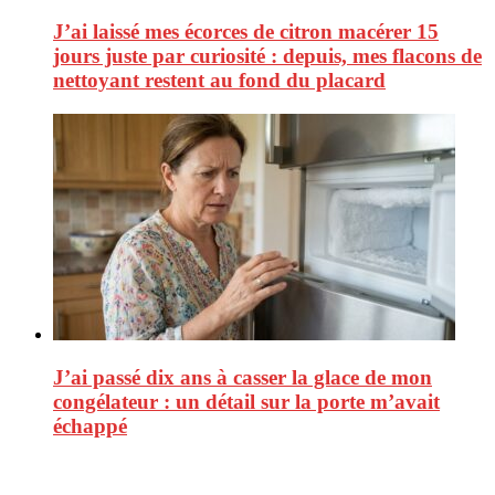
J’ai laissé mes écorces de citron macérer 15
jours juste par curiosité : depuis, mes flacons de
nettoyant restent au fond du placard
J’ai passé dix ans à casser la glace de mon
congélateur : un détail sur la porte m’avait
échappé