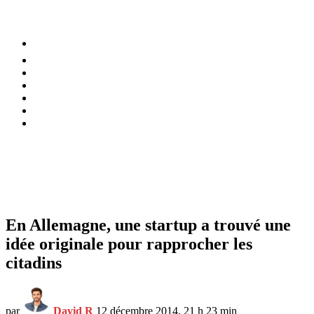
⚡️ Tendances
Alimentation
Bien-être
Chez soi
Conso
Planète
Techno
Menu
En Allemagne, une startup a trouvé une
idée originale pour rapprocher les
citadins
par
David R
12 décembre 2014, 21 h 23 min