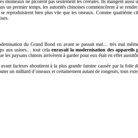
es moineaux ne picorent pas seulement les céréales. Ils mangent aussi u
 dans un premier temps, les autorités chinoises commencèrent à se rend
 ils se reproduisirent bien plus vite que les oiseaux. Comme quatrième c
ises.
e modernisation du Grand Bond en avant se passait mal… très mal même
mps aux usines… tout cela
enrayait la modernisation des appareils 
les paysans chinois arrivèrent à garder pour eux était en effet aussitôt 
 avant facteurs aboutirent à la plus grande famine causée par la fol
ajouter un milliard d’oiseaux et certainement autant de rongeurs, tous ex