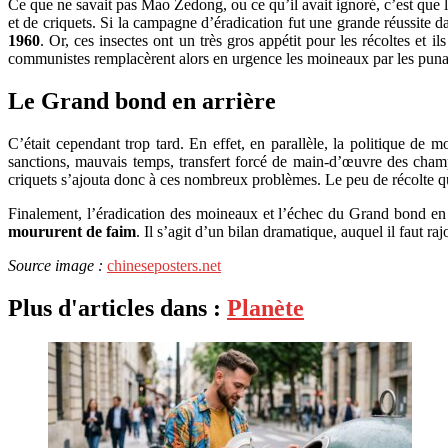
Ce que ne savait pas Mao Zedong, ou ce qu’il avait ignoré, c’est que l
et de criquets. Si la campagne d’éradication fut une grande réussite
1960
. Or, ces insectes ont un très gros appétit pour les récoltes et
communistes remplacèrent alors en urgence les moineaux par les puna
Le Grand bond en arrière
C’était cependant trop tard. En effet, en parallèle, la politique d
sanctions, mauvais temps, transfert forcé de main-d’œuvre des cha
criquets s’ajouta donc à ces nombreux problèmes. Le peu de récolte que 
Finalement, l’éradication des moineaux et l’échec du Grand bond en
moururent de faim
. Il s’agit d’un bilan dramatique, auquel il faut r
Source image :
chineseposters.net
Plus d'articles dans :
Planète