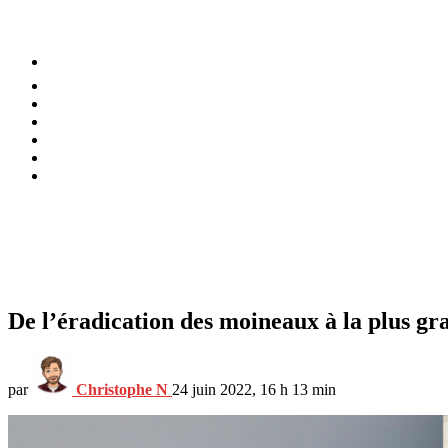
⚡️ Tendances
Alimentation
Bien-être
Chez soi
Conso
Planète
Techno
Menu
De l’éradication des moineaux à la plus g
par
Christophe N
24 juin 2022, 16 h 13 min