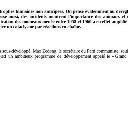
tastrophes humaines non anticipées. On pense évidemment au dérèg
ssé aussi, des incidents montrent l’importance des animaux et d
ation des moineaux menée entre 1958 et 1960 a en effet amplifié l
er un cataclysme par réactions en chaîne.
s sous-développé. Mao Zedong, le secrétaire du Parti communiste, souha
pied un ambitieux programme de développement appelé le « Grand b