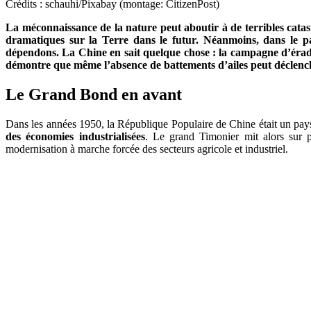
Crédits : schauhi/Pixabay (montage: CitizenPost)
La méconnaissance de la nature peut aboutir à de terribles ca
dramatiques sur la Terre dans le futur. Néanmoins, dans le pa
dépendons. La Chine en sait quelque chose : la campagne d’éradic
démontre que même l’absence de battements d’ailes peut déclench
Le Grand Bond en avant
Dans les années 1950, la République Populaire de Chine était un pay
des économies industrialisées
. Le grand Timonier mit alors sur 
modernisation à marche forcée des secteurs agricole et industriel.