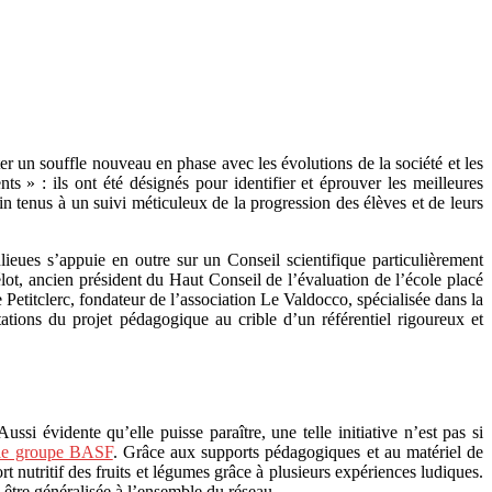
er un souffle nouveau en phase avec les évolutions de la société et les
ts » : ils ont été désignés pour identifier et éprouver les meilleures
in tenus à un suivi méticuleux de la progression des élèves et de leurs
ieues s’appuie en outre sur un Conseil scientifique particulièrement
t, ancien président du Haut Conseil de l’évaluation de l’école placé
etitclerc, fondateur de l’association Le Valdocco, spécialisée dans la
ntations du projet pédagogique au crible d’un référentiel rigoureux et
i évidente qu’elle puisse paraître, une telle initiative n’est pas si
 le groupe BASF
. Grâce aux supports pédagogiques et au matériel de
rt nutritif des fruits et légumes grâce à plusieurs expériences ludiques.
 être généralisée à l’ensemble du réseau.