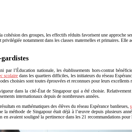
a cohésion des groupes, les effectifs réduits favorisent une approche sens
 privilégiée notamment dans les classes maternelles et primaires. Elle ac
-gardistes
 par l’Éducation nationale, les établissements hors-contrat bénéfic
ec scolaire
dans les quartiers difficiles, les initiateurs du réseau Espéra
hodes choisies sont toutes éprouvées et reconnues pour leurs excellents r
gueur dans la cité-État de Singapour qui a été choisie. Relativement pe
lassements internationaux depuis de nombreuses années.
es résultats en mathématiques des élèves du réseau Espérance banlieues,
s
 que la méthode de Singapour était déjà à l’œuvre depuis plusieurs an
ian en avaient souligné la pertinence dans les 21 recommandations pou