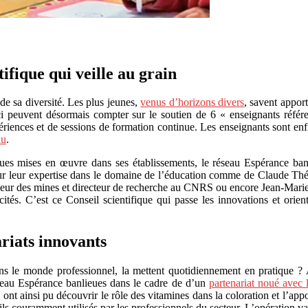
ifique qui veille au grain
de sa diversité. Les plus jeunes,
venus d’horizons divers
, savent apport
ci peuvent désormais compter sur le soutien de 6 « enseignants référen
ériences et de sessions de formation continue. Les enseignants sont enf
au
.
ues mises en œuvre dans ses établissements, le réseau Espérance banl
ur leur expertise dans le domaine de l’éducation comme de Claude Thélo
ieur des mines et directeur de recherche au CNRS ou encore Jean-Marie P
cités. C’est ce Conseil scientifique qui passe les innovations et orie
riats innovants
 le monde professionnel, la mettent quotidiennement en pratique ? Auss
éseau Espérance banlieues dans le cadre de d’un
partenariat noué avec
b ont ainsi pu découvrir le rôle des vitamines dans la coloration et l’appo
ls couramment utilisés par les professionnels du secteur. L’opération va