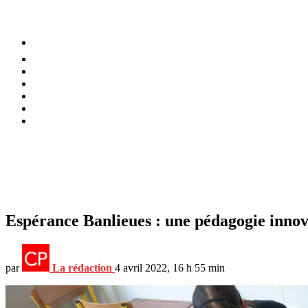
⚡️ Tendances
Alimentation
Bien-être
Chez soi
Conso
Planète
Techno
Menu
Espérance Banlieues : une pédagogie innova
par
La rédaction
4 avril 2022, 16 h 55 min