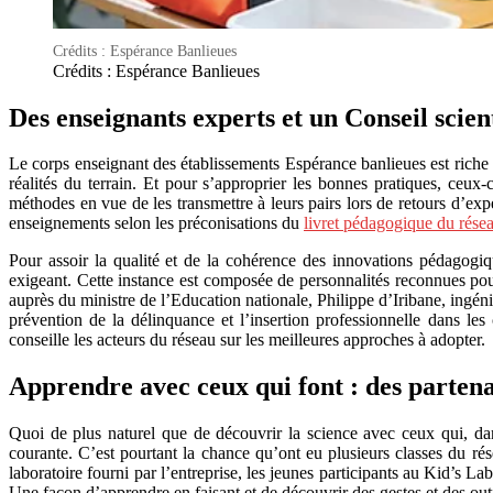
Crédits : Espérance Banlieues
Crédits : Espérance Banlieues
Des enseignants experts et un Conseil scient
Le corps enseignant des établissements Espérance banlieues est riche 
réalités du terrain. Et pour s’approprier les bonnes pratiques, ceux-
méthodes en vue de les transmettre à leurs pairs lors de retours d’exp
enseignements selon les préconisations du
livret pédagogique du rése
Pour assoir la qualité et de la cohérence des innovations pédagogiq
exigeant. Cette instance est composée de personnalités reconnues po
auprès du ministre de l
’
Education nationale, Philippe d’Iribane, ingén
prévention de la délinquance et l’insertion professionnelle dans les 
conseille les acteurs du réseau sur les meilleures approches à adopter.
Apprendre avec ceux qui font : des partena
Quoi de plus naturel que de découvrir la science avec ceux qui, dans
courante. C’est pourtant la chance qu’ont eu plusieurs classes du r
laboratoire fourni par l’entreprise, les jeunes participants au Kid’s La
Une façon d’apprendre en faisant et de découvrir des gestes et des outi