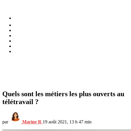
⚡️ Tendances
Alimentation
Bien-être
Chez soi
Conso
Planète
Techno
Menu
Quels sont les métiers les plus ouverts au
télétravail ?
par
Marine R
19 août 2021, 13 h 47 min