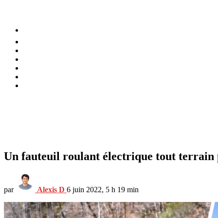
⚡️ Tendances
Alimentation
Bien-être
Chez soi
Conso
Planète
Techno
Menu
Un fauteuil roulant électrique tout terrain
par
Alexis D
6 juin 2022, 5 h 19 min