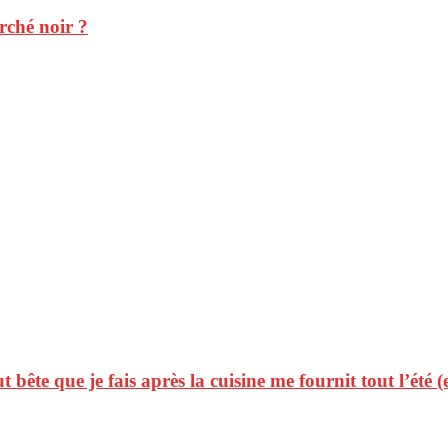
rché noir ?
t bête que je fais après la cuisine me fournit tout l’été (