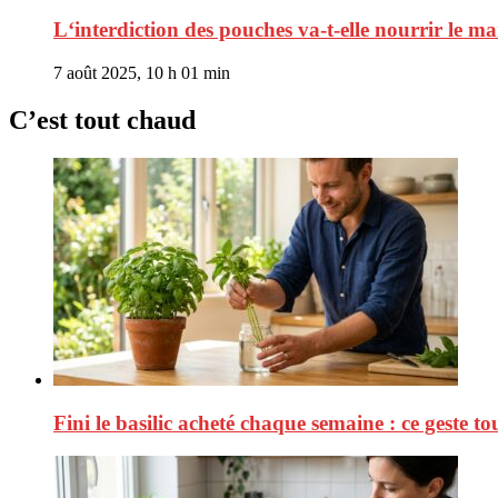
L‘interdiction des pouches va-t-elle nourrir le ma
7 août 2025, 10 h 01 min
C’est tout chaud
Fini le basilic acheté chaque semaine : ce geste tou