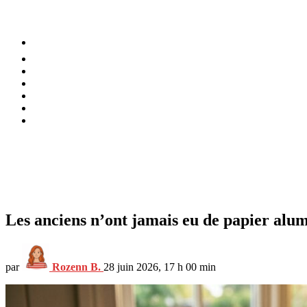
⚡️ Tendances
Alimentation
Bien-être
Chez soi
Conso
Planète
Techno
Menu
Les anciens n’ont jamais eu de papier alumi
par
Rozenn B.
28 juin 2026, 17 h 00 min