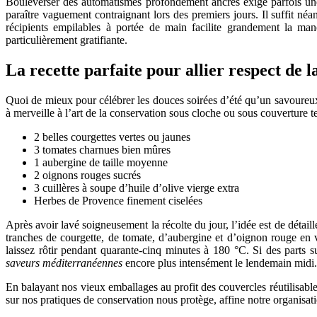
Bouleverser des automatismes profondément ancrés exige parfois une 
paraître vaguement contraignant lors des premiers jours. Il suffit n
récipients empilables à portée de main facilite grandement la ma
particulièrement gratifiante.
La recette parfaite pour allier respect de l
Quoi de mieux pour célébrer les douces soirées d’été qu’un savoureux 
à merveille à l’art de la conservation sous cloche ou sous couverture t
2 belles courgettes vertes ou jaunes
3 tomates charnues bien mûres
1 aubergine de taille moyenne
2 oignons rouges sucrés
3 cuillères à soupe d’huile d’olive vierge extra
Herbes de Provence finement ciselées
Après avoir lavé soigneusement la récolte du jour, l’idée est de détai
tranches de courgette, de tomate, d’aubergine et d’oignon rouge en v
laissez rôtir pendant quarante-cinq minutes à 180 °C. Si des parts su
saveurs méditerranéennes
encore plus intensément le lendemain midi.
En balayant nos vieux emballages au profit des couvercles réutilisable
sur nos pratiques de conservation nous protège, affine notre organisat