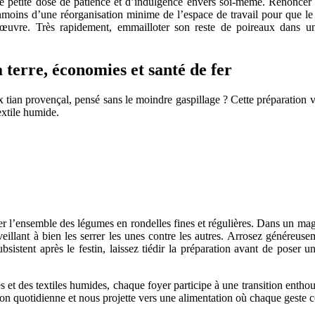
petite dose de patience et d’indulgence envers soi-même. Renoncer déf
éanmoins d’une réorganisation minime de l’espace de travail pour que le
nœuvre. Très rapidement, emmailloter son reste de poireaux dans u
a terre, économies et santé de fer
tian provençal, pensé sans le moindre gaspillage ? Cette préparation vé
extile humide.
ller l’ensemble des légumes en rondelles fines et régulières. Dans un mag
eillant à bien les serrer les unes contre les autres. Arrosez généreuse
bsistent après le festin, laissez tiédir la préparation avant de poser
s et des textiles humides, chaque foyer participe à une transition entho
ion quotidienne et nous projette vers une alimentation où chaque geste c