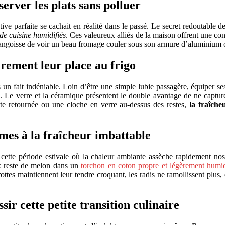
erver les plats sans polluer
tive parfaite se cachait en réalité dans le passé. Le secret redoutable 
 de cuisine humidifiés
. Ces valeureux alliés de la maison offrent une con
l’angoisse de voir un beau fromage couler sous son armure d’aluminium ou
èrement leur place au frigo
is un fait indéniable. Loin d’être une simple lubie passagère, équiper s
Le verre et la céramique présentent le double avantage de ne capturer n
ette retournée ou une cloche en verre au-dessus des restes,
la fraîche
mes à la fraîcheur imbattable
e cette période estivale où la chaleur ambiante assèche rapidement nos 
x reste de melon dans un
torchon en coton propre et légèrement humi
ttes maintiennent leur tendre croquant, les radis ne ramollissent plus, 
ir cette petite transition culinaire