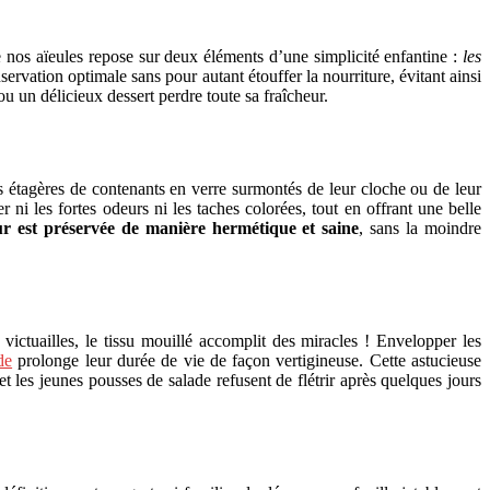
de nos aïeules repose sur deux éléments d’une simplicité enfantine :
les
servation optimale sans pour autant étouffer la nourriture, évitant ainsi
 un délicieux dessert perdre toute sa fraîcheur.
es étagères de contenants en verre surmontés de leur cloche ou de leur
i les fortes odeurs ni les taches colorées, tout en offrant une belle
ur est préservée de manière hermétique et saine
, sans la moindre
victuailles, le tissu mouillé accomplit des miracles ! Envelopper les
de
prolonge leur durée de vie de façon vertigineuse. Cette astucieuse
et les jeunes pousses de salade refusent de flétrir après quelques jours