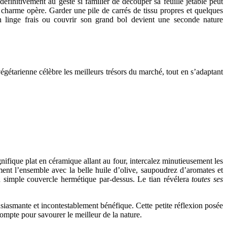
initivement au geste si familier de découper sa feuille jetable peut
 charme opère. Garder une pile de carrés de tissu propres et quelques
n linge frais ou couvrir son grand bol devient une seconde nature
gétarienne célèbre les meilleurs trésors du marché, tout en s’adaptant
nifique plat en céramique allant au four, intercalez minutieusement les
ment l’ensemble avec la belle huile d’olive, saupoudrez d’aromates et
 un simple couvercle hermétique par-dessus. Le tian révélera
toutes ses
usiasmante et incontestablement bénéfique. Cette petite réflexion posée
ompte pour savourer le meilleur de la nature.