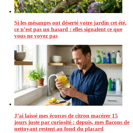
Si les mésanges ont déserté votre jardin cet été,
ce n’est pas un hasard : elles signalent ce que
vous ne voyez pas
J’ai laissé mes écorces de citron macérer 15
jours juste par curiosité : depuis, mes flacons de
nettoyant restent au fond du placard