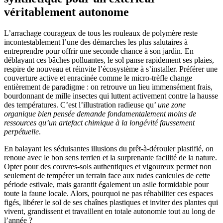
véritablement autonome
L’arrachage courageux de tous les rouleaux de polymère reste
incontestablement l’une des démarches les plus salutaires à
entreprendre pour offrir une seconde chance à son jardin. En
déblayant ces bâches polluantes, le sol panse rapidement ses plaies,
respire de nouveau et réinvite l’écosystème à s’installer. Préférer une
couverture active et enracinée comme le micro-trèfle change
entièrement de paradigme : on retrouve un lieu immensément frais,
bourdonnant de mille insectes qui luttent activement contre la hausse
des températures. C’est l’illustration radieuse qu’
une zone
organique bien pensée demande fondamentalement moins de
ressources qu’un artefact chimique à la longévité faussement
perpétuelle
.
En balayant les séduisantes illusions du prêt-à-dérouler plastifié, on
renoue avec le bon sens terrien et la surprenante facilité de la nature.
Opter pour des couvres-sols authentiques et vigoureux permet non
seulement de tempérer un terrain face aux rudes canicules de cette
période estivale, mais garantit également un asile formidable pour
toute la faune locale. Alors, pourquoi ne pas réhabiliter ces espaces
figés, libérer le sol de ses chaînes plastiques et inviter des plantes qui
vivent, grandissent et travaillent en totale autonomie tout au long de
l’année ?