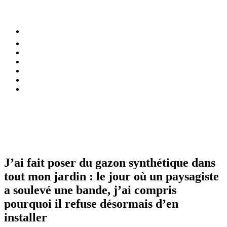
⚡️ Tendances
Alimentation
Bien-être
Chez soi
Conso
Planète
Techno
Menu
J’ai fait poser du gazon synthétique dans
tout mon jardin : le jour où un paysagiste
a soulevé une bande, j’ai compris
pourquoi il refuse désormais d’en
installer