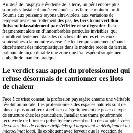
Au-delà de l’asphyxie évidente de la terre, un péril encore plus
sournois s’installe d’année en année sans faire le moindre bruit.
Soumis aux puissants rayons ultra-violets, aux variations de
températures et au frottement des pas,
les fiers brins vert fluo
finissent inlassablement par s’effriter et se dégrader
. Ils se
fragmentent alors en d’innombrables particules invisibles, qui
s’infiltrent lentement dans les couches inférieures et les eaux
souterraines à la moindre averse. Ce lent empoisonnement répand
discrètement des microplastiques dans le moindre recoin du terrain,
polluant de façon durable une zone que l’on espérait simplement
embellir de manière pratique.
Le verdict sans appel du professionnel qui
refuse désormais de cautionner ces îlots
de chaleur
Face à ce triste constat, la profession paysagère entame une véritable
révolution morale. Les professionnels des espaces naturels sont de
plus en plus nombreux à refuser catégoriquement de poser ce type
de structure chez les particuliers. Installer une trame goudronnée
recouverte de fibres en polyéthylène revient en fin de compte à créer
de vastes îlots de chaleur artificiels qui aggravent le dérèglement du
microclimat local
. Ils expliquent avec ferveur que la vocation de