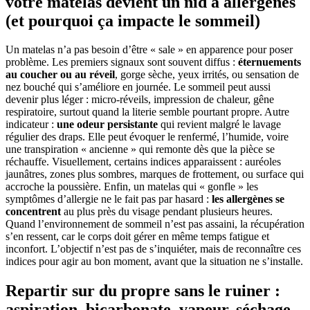
votre matelas devient un nid à allergènes
(et pourquoi ça impacte le sommeil)
Un matelas n’a pas besoin d’être « sale » en apparence pour poser
problème. Les premiers signaux sont souvent diffus :
éternuements
au coucher ou au réveil
, gorge sèche, yeux irrités, ou sensation de
nez bouché qui s’améliore en journée. Le sommeil peut aussi
devenir plus léger : micro-réveils, impression de chaleur, gêne
respiratoire, surtout quand la literie semble pourtant propre. Autre
indicateur :
une odeur persistante
qui revient malgré le lavage
régulier des draps. Elle peut évoquer le renfermé, l’humide, voire
une transpiration « ancienne » qui remonte dès que la pièce se
réchauffe. Visuellement, certains indices apparaissent : auréoles
jaunâtres, zones plus sombres, marques de frottement, ou surface qui
accroche la poussière. Enfin, un matelas qui « gonfle » les
symptômes d’allergie ne le fait pas par hasard :
les allergènes se
concentrent
au plus près du visage pendant plusieurs heures.
Quand l’environnement de sommeil n’est pas assaini, la récupération
s’en ressent, car le corps doit gérer en même temps fatigue et
inconfort. L’objectif n’est pas de s’inquiéter, mais de reconnaître ces
indices pour agir au bon moment, avant que la situation ne s’installe.
Repartir sur du propre sans le ruiner :
aspiration, bicarbonate, vapeur, séchage