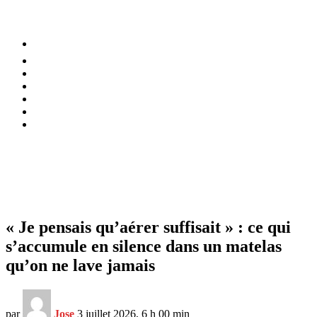
⚡️ Tendances
Alimentation
Bien-être
Chez soi
Conso
Planète
Techno
Menu
« Je pensais qu’aérer suffisait » : ce qui
s’accumule en silence dans un matelas
qu’on ne lave jamais
par
Jose
3 juillet 2026, 6 h 00 min