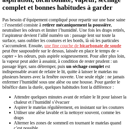
complet et bonnes habitudes à garder
Pas besoin d’équipement compliqué pour repartir sur une base saine
: l’essentiel consiste à
retirer mécaniquement la poussière
,
neutraliser les odeurs et limiter l’humidité. Une fois les draps retirés,
l’aspirateur devient l’allié numéro un : passage lent sur toute la
surface, sans oublier les coutures et les bords, là où les particules
s’accumulent. Ensuite,
une fine couche de
bicarbonate de soude
peut être saupoudrée sur le dessus, laissée en place le temps de «
capter » les odeurs, puis aspirée soigneusement. Pour aller plus loin,
la vapeur peut aider à assainir, à condition de rester prudent : un
passage léger, sans détremper, puis
un séchage complet
est
indispensable avant de refaire le lit, quitte à laisser le matelas nu
plusieurs heures avec la fenêtre ouverte. Une seule règle : ne jamais
enfermer l’humidité sous une alèse ou une housse. Pour garder le
bénéfice dans la durée, quelques habitudes font la différence :
Attendre quelques minutes avant de refaire le lit pour laisser la
chaleur et l’humidité s’évacuer
Aspirer le matelas régulièrement, en insistant sur les coutures
Utiliser une alèse lavable et la nettoyer souvent, comme les
draps
Alterner les zones de sommeil en tournant le matelas quand
c’est possible