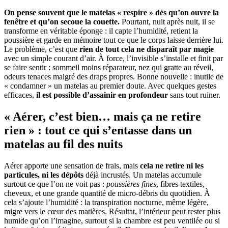
On pense souvent que le matelas « respire » dès qu’on ouvre la
fenêtre et qu’on secoue la couette.
Pourtant, nuit après nuit, il se
transforme en véritable éponge : il capte l’humidité, retient la
poussière et garde en mémoire tout ce que le corps laisse derrière lui.
Le problème, c’est que
rien de tout cela ne disparaît par magie
avec un simple courant d’air. À force, l’invisible s’installe et finit par
se faire sentir : sommeil moins réparateur, nez qui gratte au réveil,
odeurs tenaces malgré des draps propres. Bonne nouvelle : inutile de
« condamner » un matelas au premier doute. Avec quelques gestes
efficaces,
il est possible d’assainir en profondeur
sans tout ruiner.
« Aérer, c’est bien… mais ça ne retire
rien » : tout ce qui s’entasse dans un
matelas au fil des nuits
Aérer apporte une sensation de frais, mais
cela ne retire ni les
particules, ni les dépôts
déjà incrustés. Un matelas accumule
surtout ce que l’on ne voit pas :
poussières fines
, fibres textiles,
cheveux, et une grande quantité de micro-débris du quotidien. À
cela s’ajoute l’humidité : la transpiration nocturne, même légère,
migre vers le cœur des matières. Résultat, l’intérieur peut rester plus
humide qu’on l’imagine, surtout si la chambre est peu ventilée ou si