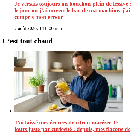
Je versais toujours un bouchon plein de lessive :
le jour où j’ai ouvert le bac de ma machine, j’ai
compris mon erreur
7 août 2026, 14 h 00 min
C’est tout chaud
J’ai laissé mes écorces de citron macérer 15
jours juste par curiosité : depuis, mes flacons de