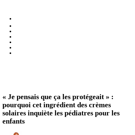
⚡️ Tendances
Alimentation
Bien-être
Chez soi
Conso
Planète
Techno
Menu
« Je pensais que ça les protégeait » :
pourquoi cet ingrédient des crèmes
solaires inquiète les pédiatres pour les
enfants