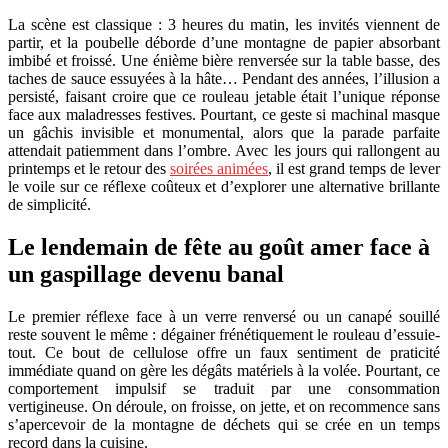
La scène est classique : 3 heures du matin, les invités viennent de
partir, et la poubelle déborde d’une montagne de papier absorbant
imbibé et froissé. Une énième bière renversée sur la table basse, des
taches de sauce essuyées à la hâte… Pendant des années, l’illusion a
persisté, faisant croire que ce rouleau jetable était l’unique réponse
face aux maladresses festives. Pourtant, ce geste si machinal masque
un gâchis invisible et monumental, alors que la parade parfaite
attendait patiemment dans l’ombre. Avec les jours qui rallongent au
printemps et le retour des
soirées animées
, il est grand temps de lever
le voile sur ce réflexe coûteux et d’explorer une alternative brillante
de simplicité.
Le lendemain de fête au goût amer face à
un gaspillage devenu banal
Le premier réflexe face à un verre renversé ou un canapé souillé
reste souvent le même : dégainer frénétiquement le rouleau d’essuie-
tout. Ce bout de cellulose offre un faux sentiment de praticité
immédiate quand on gère les dégâts matériels à la volée. Pourtant, ce
comportement impulsif se traduit par une consommation
vertigineuse. On déroule, on froisse, on jette, et on recommence sans
s’apercevoir de la montagne de déchets qui se crée en un temps
record dans la cuisine.