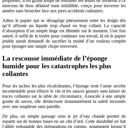
propriétés. Il est grand temps de redonner ses lettres de noblesse à ce
morceau de tissu délaissé mais infaillible, conçu pour traverser les
années sans broncher face aux pires accidents culinaires.
Adieu le papier qui se désagrège piteusement entre les doigts dès
qu’il affronte un liquide trop chaud ou trop collant. La capacité
d’absorption d’un simple linge est illimitée sur le moment. Une fois
saturé, il suffit de le tordre pour continuer son travail, là où le papier
jetable aurait demandé de sacrifier la moitié d’un rouleau complet
pour éponger une simple chope renversée.
La rescousse immédiate de l’éponge
humide pour les catastrophes les plus
collantes
Pour les taches les plus récalcitrantes, l’éponge reste l’arme secrète
incontestable pour effacer le vin et les sauces grasses sans laisser de
traces collantes sur la table de circonstance. Associée à une simple
goutte de savon, elle désincruste instantanément la saleté incrustée
avec une souplesse sans pareille.
De plus, un simple passage sous le jet d’eau chaude permet de
repartir sur de bonnes bases en un clin d’œil. Cette durabilité en fait
l’alliée redoutable des préparations en cuisine, notamment lorsqu’il