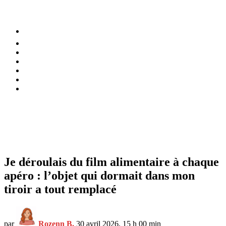
⚡️ Tendances
Alimentation
Bien-être
Chez soi
Conso
Planète
Techno
Menu
Je déroulais du film alimentaire à chaque
apéro : l’objet qui dormait dans mon
tiroir a tout remplacé
par
Rozenn B.
30 avril 2026, 15 h 00 min