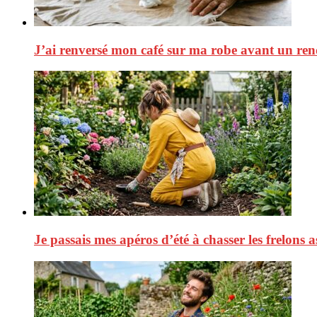
J’ai renversé mon café sur ma robe avant un rend
Je passais mes apéros d’été à chasser les frelons a