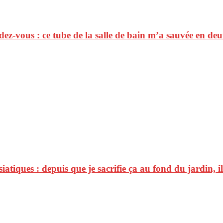
ez-vous : ce tube de la salle de bain m’a sauvée en de
siatiques : depuis que je sacrifie ça au fond du jardin, i