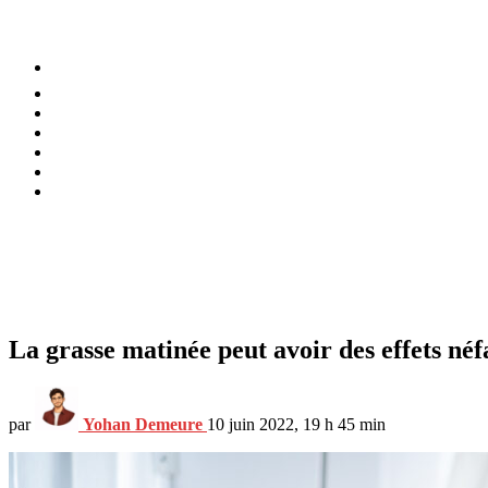
⚡️ Tendances
Alimentation
Bien-être
Chez soi
Conso
Planète
Techno
Menu
La grasse matinée peut avoir des effets néfa
par
Yohan Demeure
10 juin 2022, 19 h 45 min