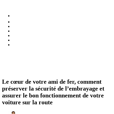
⚡️ Tendances
Alimentation
Bien-être
Chez soi
Conso
Planète
Techno
Menu
Le cœur de votre ami de fer, comment
préserver la sécurité de l’embrayage et
assurer le bon fonctionnement de votre
voiture sur la route