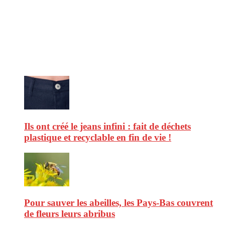
CitizenPost est un magazine qui décrypte les nouvelles tendances de
consommation en matière d’alimentation, de beauté ou encore
d’environnement. Retrouvez chaque jour des informations de qualité
afin de vous aider à vous repérer dans le vaste monde de la
consommation et faire de vous des citoyens éclairés.
Ne ratez pas :
Ils ont créé le jeans infini : fait de déchets
plastique et recyclable en fin de vie !
Pour sauver les abeilles, les Pays-Bas couvrent
de fleurs leurs abribus