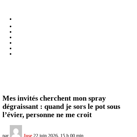
⚡️ Tendances
Alimentation
Bien-être
Chez soi
Conso
Planète
Techno
Menu
Mes invités cherchent mon spray
dégraissant : quand je sors le pot sous
l’évier, personne ne me croit
par
Jose
22 juin 2026, 15 h 00 min