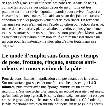
des poignées, mais aussi sur certaines zones de la salle de bains,
comme les rebords et les petites traces de savon. Elle est très
pratique sur l’
inox
(évier, égouttoir, parois) pour raviver l’aspect et
chasser les odeurs tenaces. Elle aide aussi sur des joints encrassés, à
condition d’y aller progressivement et de bien rincer. En revanche,
certaines surfaces n’aiment pas l’acide du citron ou l’action abrasive,
même douce : marbre, pierre calcaire, travertin, et plus généralement
toutes les surfaces poreuses ou “nobles” non protégées. Mieux vaut
également éviter l’aluminium non traité et faire un essai discret sur
un coin pour les matériaux fragiles, afin d’éviter toute mauvaise
surprise.
Le mode d’emploi sans faux pas : temps
de pose, frottage, rinçage, astuces anti-
odeurs et conservation de la pâte
Pour de bons résultats, l’application compte autant que la recette.
Sur une surface grasse, étaler une fine couche, laisser agir
1 à 3
minutes
, puis frotter avec une éponge humide ou un chiffon
microfibre. Sur une tache plus tenace, un second passage vaut mieux
qu’un frottage trop agressif. Ensuite, rincer soigneusement et essuyer
: c’est ce geste qui évite les traces et laisse un fini net. Côté odeurs,
la pâte fonctionne très bien sur une poubelle, un frigo (sur les parois