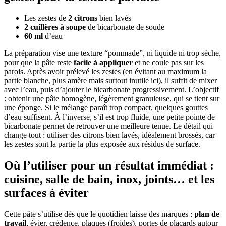
Les zestes de
2 citrons
bien lavés
2 cuillères à soupe
de bicarbonate de soude
60 ml
d’eau
La préparation vise une texture “pommade”, ni liquide ni trop sèche,
pour que la pâte reste
facile à appliquer
et ne coule pas sur les
parois. Après avoir prélevé les zestes (en évitant au maximum la
partie blanche, plus amère mais surtout inutile ici), il suffit de mixer
avec l’eau, puis d’ajouter le bicarbonate progressivement. L’objectif
: obtenir une pâte homogène, légèrement granuleuse, qui se tient sur
une éponge. Si le mélange paraît trop compact, quelques gouttes
d’eau suffisent. À l’inverse, s’il est trop fluide, une petite pointe de
bicarbonate permet de retrouver une meilleure tenue. Le détail qui
change tout : utiliser des citrons bien lavés, idéalement brossés, car
les zestes sont la partie la plus exposée aux résidus de surface.
Où l’utiliser pour un résultat immédiat :
cuisine, salle de bain, inox, joints… et les
surfaces à éviter
Cette pâte s’utilise dès que le quotidien laisse des marques :
plan de
travail
, évier, crédence, plaques (froides), portes de placards autour