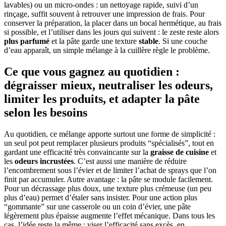
lavables) ou un micro-ondes : un nettoyage rapide, suivi d’un
rinçage, suffit souvent à retrouver une impression de frais. Pour
conserver la préparation, la placer dans un bocal hermétique, au frais
si possible, et l’utiliser dans les jours qui suivent : le zeste reste alors
plus parfumé
et la pâte garde une texture
stable
. Si une couche
d’eau apparaît, un simple mélange à la cuillère règle le problème.
Ce que vous gagnez au quotidien :
dégraisser mieux, neutraliser les odeurs,
limiter les produits, et adapter la pâte
selon les besoins
Au quotidien, ce mélange apporte surtout une forme de simplicité :
un seul pot peut remplacer plusieurs produits “spécialisés”, tout en
gardant une efficacité très convaincante sur la
graisse de cuisine
et
les
odeurs incrustées
. C’est aussi une manière de réduire
l’encombrement sous l’évier et de limiter l’achat de sprays que l’on
finit par accumuler. Autre avantage : la pâte se module facilement.
Pour un décrassage plus doux, une texture plus crémeuse (un peu
plus d’eau) permet d’étaler sans insister. Pour une action plus
“gommante” sur une casserole ou un coin d’évier, une pâte
légèrement plus épaisse augmente l’effet mécanique. Dans tous les
cas, l’idée reste la même : viser l’efficacité sans excès, en