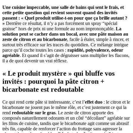
Une cuisine impeccable, une salle de bains qui sent le frais, et
cette petite question qui revient souvent quand des invités
passent : « Quel produit utilise-t-on pour que ça brille autant ?
»
Derrière ce résultat, il n’y a pas forcément un spray “spécial
graisse” hors de prix ni une formule au nom imprononçable.
La
solution peut se cacher dans un bocal, avec une pâte maison au
zeste de citron et au bicarbonate
, facile à étaler, simple à rincer, et
surtout très efficace sur les traces du quotidien. Ce mélange intrigue
parce qu’il coche toutes les cases :
rapidité, polyvalence, odeur
agréable
. Et quand il s’agit de dégraisser sans multiplier les flacons,
il a de quoi devenir un vrai réflexe.
« Le produit mystère » qui bluffe vos
invités : pourquoi la pâte citron +
bicarbonate est redoutable
Ce qui rend cette pâte si intéressante, c’est l’
effet duo
: le citron et le
bicarbonate ne jouent pas le même rôle, et c’est justement ce qui la
rend
redoutable sur le gras
. Le zeste de citron apporte des
composés naturellement odorants et un côté “décollant” agréable sur
les films de cuisine, tandis que le bicarbonate agit comme un abrasif
très fin, capable de renforcer l’action du frottage sans agresser la