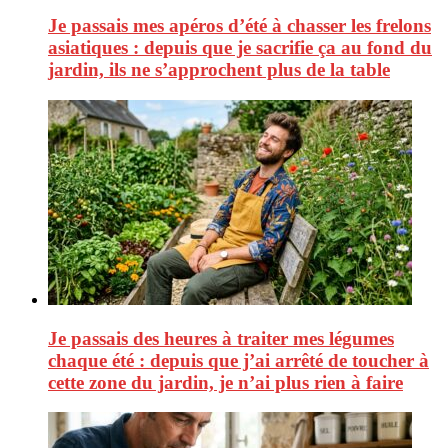
Je passais mes apéros d’été à chasser les frelons
asiatiques : depuis que je sacrifie ça au fond du
jardin, ils ne s’approchent plus de la table
Je passais des heures à traiter mes légumes
chaque été : depuis que j’ai arrêté de toucher à
cette zone du jardin, je n’ai plus rien à faire