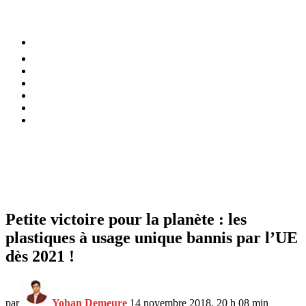
⚡️ Tendances
Alimentation
Bien-être
Chez soi
Conso
Planète
Techno
Menu
Petite victoire pour la planète : les
plastiques à usage unique bannis par l’UE
dès 2021 !
par
Yohan Demeure
14 novembre 2018, 20 h 08 min