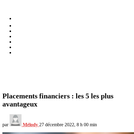
⚡️ Tendances
Alimentation
Bien-être
Chez soi
Conso
Planète
Techno
Menu
Placements financiers : les 5 les plus
avantageux
par
Mélody
27 décembre 2022, 8 h 00 min