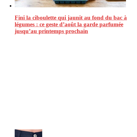
Fini la ciboulette qui jaunit au fond du bac à
légumes : ce geste d’août la garde parfumée
jusqu’au printemps prochain
CitizenPost est un magazine qui décrypte les nouvelles tendances de
consommation en matière d’alimentation, de beauté ou encore
d’environnement. Retrouvez chaque jour des informations de qualité
afin de vous aider à vous repérer dans le vaste monde de la
consommation et faire de vous des citoyens éclairés.
Ne ratez pas :