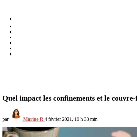
⚡️ Tendances
Alimentation
Bien-être
Chez soi
Conso
Planète
Techno
Menu
Quel impact les confinements et le couvre-
par
Marine R
4 février 2021, 10 h 33 min