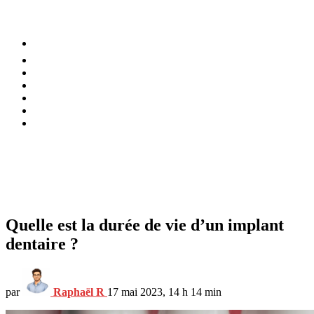
⚡️ Tendances
Alimentation
Bien-être
Chez soi
Conso
Planète
Techno
Menu
Quelle est la durée de vie d’un implant
dentaire ?
par
Raphaël R
17 mai 2023, 14 h 14 min