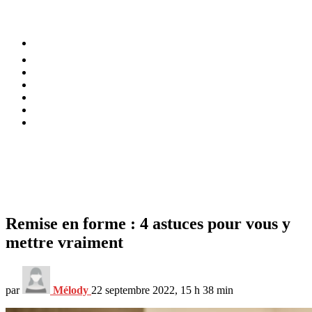
⚡️ Tendances
Alimentation
Bien-être
Chez soi
Conso
Planète
Techno
Menu
Remise en forme : 4 astuces pour vous y
mettre vraiment
par
Mélody
22 septembre 2022, 15 h 38 min