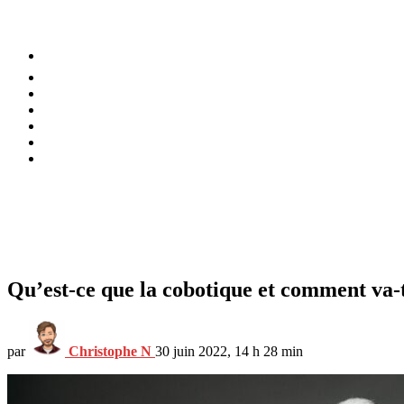
⚡️ Tendances
Alimentation
Bien-être
Chez soi
Conso
Planète
Techno
Menu
Qu’est-ce que la cobotique et comment va-t
par
Christophe N
30 juin 2022, 14 h 28 min