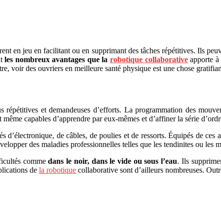
t en jeu en facilitant ou en supprimant des tâches répétitives. Ils peuve
nt
les nombreux avantages que la
robotique collaborative
apporte à 
re, voir des ouvriers en meilleure santé physique est une chose gratifia
s répétitives et demandeuses d’efforts. La programmation des mouveme
nt même capables d’apprendre par eux-mêmes et d’affiner la série d’ordr
fés d’électronique, de câbles, de poulies et de ressorts. Équipés de ces
évelopper des maladies professionnelles telles que les tendinites ou les 
fficultés comme
dans le noir, dans le vide ou sous l’eau
. Ils supprime
pplications de
la robotique
collaborative sont d’ailleurs nombreuses. Outre