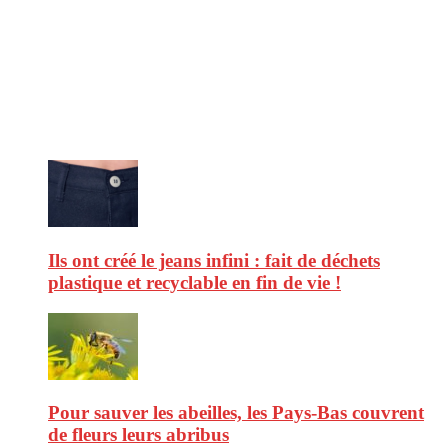
CitizenPost est un magazine qui décrypte les nouvelles tendances de
consommation en matière d’alimentation, de beauté ou encore
d’environnement. Retrouvez chaque jour des informations de qualité
afin de vous aider à vous repérer dans le vaste monde de la
consommation et faire de vous des citoyens éclairés.
Ne ratez pas :
Ils ont créé le jeans infini : fait de déchets
plastique et recyclable en fin de vie !
Pour sauver les abeilles, les Pays-Bas couvrent
de fleurs leurs abribus