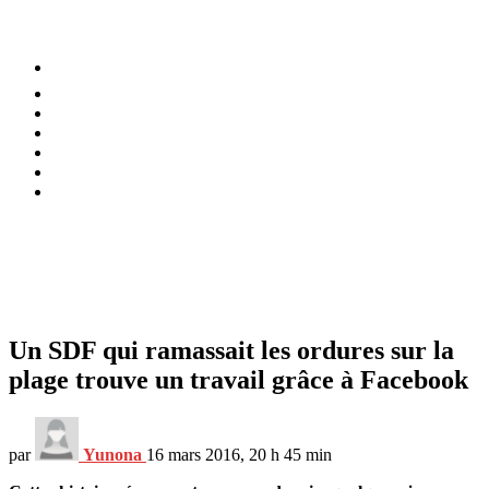
⚡️ Tendances
Alimentation
Bien-être
Chez soi
Conso
Planète
Techno
Menu
Un SDF qui ramassait les ordures sur la
plage trouve un travail grâce à Facebook
par
Yunona
16 mars 2016, 20 h 45 min