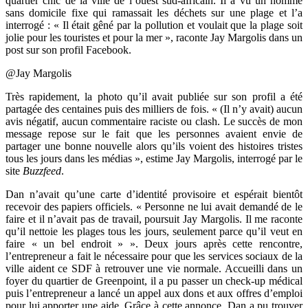
quartier chic de la ville de l’ouest sud-africain. Il a vu un homme
sans domicile fixe qui ramassait les déchets sur une plage et l’a
interrogé : « Il était gêné par la pollution et voulait que la plage soit
jolie pour les touristes et pour la mer », raconte Jay Margolis dans un
post sur son profil Facebook.
@Jay Margolis
Très rapidement, la photo qu’il avait publiée sur son profil a été
partagée des centaines puis des milliers de fois. « (Il n’y avait) aucun
avis négatif, aucun commentaire raciste ou clash. Le succès de mon
message repose sur le fait que les personnes avaient envie de
partager une bonne nouvelle alors qu’ils voient des histoires tristes
tous les jours dans les médias », estime Jay Margolis, interrogé par le
site
Buzzfeed
.
Dan n’avait qu’une carte d’identité provisoire et espérait bientôt
recevoir des papiers officiels. « Personne ne lui avait demandé de le
faire et il n’avait pas de travail, poursuit Jay Margolis. Il me raconte
qu’il nettoie les plages tous les jours, seulement parce qu’il veut en
faire « un bel endroit » ». Deux jours après cette rencontre,
l’entrepreneur a fait le nécessaire pour que les services sociaux de la
ville aident ce SDF à retrouver une vie normale. Accueilli dans un
foyer du quartier de Greenpoint, il a pu passer un check-up médical
puis l’entrepreneur a lancé un appel aux dons et aux offres d’emploi
pour lui apporter une aide. Grâce à cette annonce, Dan a pu trouver