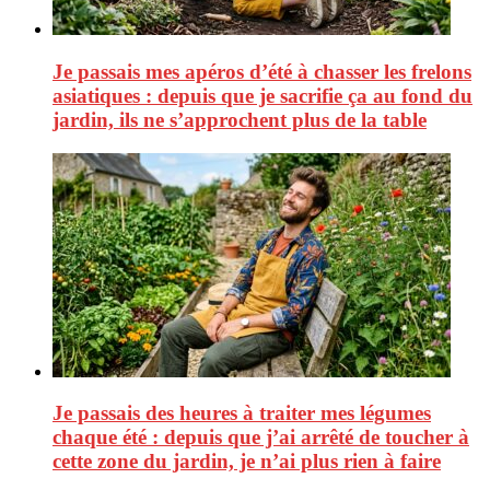
Je passais mes apéros d’été à chasser les frelons
asiatiques : depuis que je sacrifie ça au fond du
jardin, ils ne s’approchent plus de la table
Je passais des heures à traiter mes légumes
chaque été : depuis que j’ai arrêté de toucher à
cette zone du jardin, je n’ai plus rien à faire