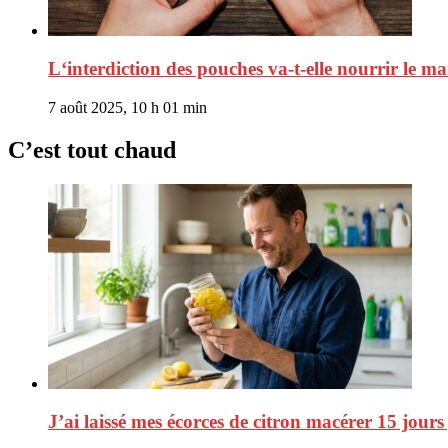
L‘interdiction des pouches va-t-elle nourrir le ma
7 août 2025, 10 h 01 min
C’est tout chaud
J’ai laissé mes écorces de citron macérer 15 jours