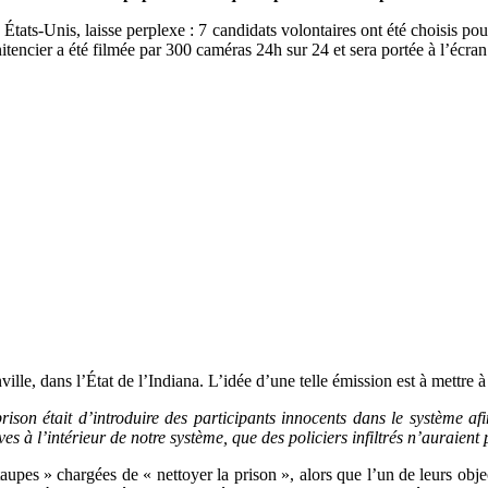
x États-Unis, laisse perplexe : 7 candidats volontaires ont été choisis p
nitencier a été filmée par 300 caméras 24h sur 24 et sera portée à l’écran
lle, dans l’État de l’Indiana. L’idée d’une telle émission est à mettre à 
ison était d’introduire des participants innocents dans le système af
s à l’intérieur de notre système, que des policiers infiltrés n’auraient 
s » chargées de « nettoyer la prison », alors que l’un de leurs objecti