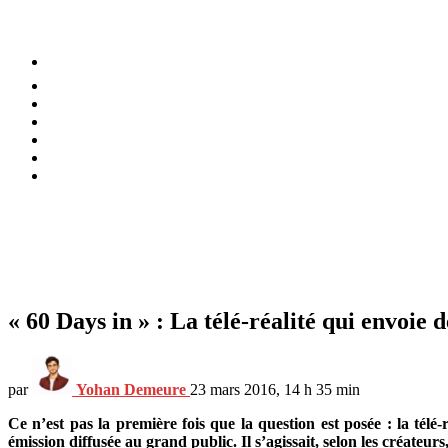
⚡️ Tendances
Alimentation
Bien-être
Chez soi
Conso
Planète
Techno
Menu
« 60 Days in » : La télé-réalité qui envoie
par
Yohan Demeure
23 mars 2016, 14 h 35 min
Ce n’est pas la première fois que la question est posée : la télé
émission diffusée au grand public. Il s’agissait, selon les créateur