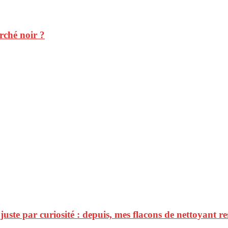
rché noir ?
 juste par curiosité : depuis, mes flacons de nettoyant 