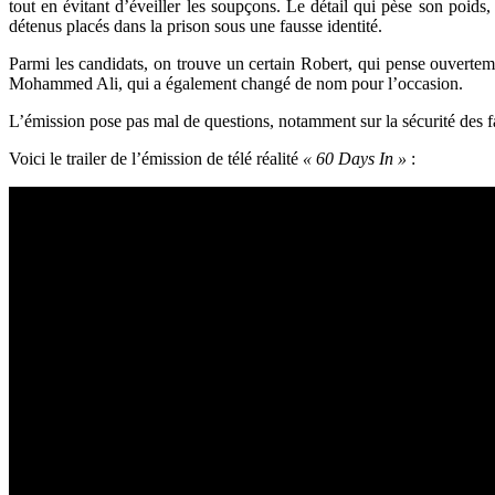
tout en évitant d’éveiller les soupçons. Le détail qui pèse son poids
détenus placés dans la prison sous une fausse identité.
Parmi les candidats, on trouve un certain Robert, qui pense ouverteme
Mohammed Ali, qui a également changé de nom pour l’occasion.
L’émission pose pas mal de questions, notamment sur la sécurité des 
Voici le trailer de l’émission de télé réalité
« 60 Days In »
: