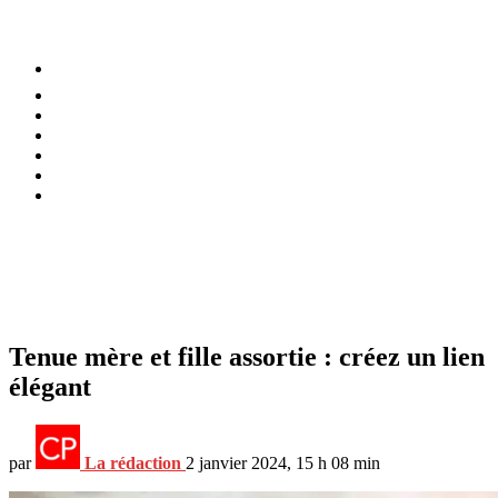
⚡️ Tendances
Alimentation
Bien-être
Chez soi
Conso
Planète
Techno
Menu
Tenue mère et fille assortie : créez un lien
élégant
par
La rédaction
2 janvier 2024, 15 h 08 min