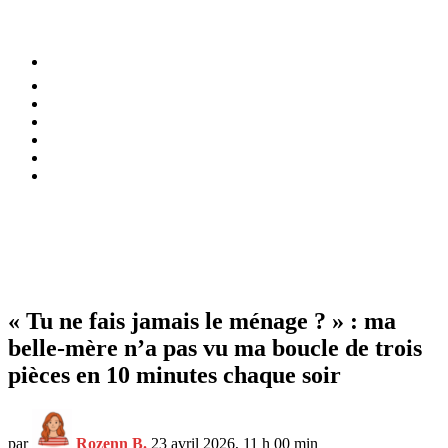
⚡️ Tendances
Alimentation
Bien-être
Chez soi
Conso
Planète
Techno
Menu
« Tu ne fais jamais le ménage ? » : ma
belle-mère n’a pas vu ma boucle de trois
pièces en 10 minutes chaque soir
par
Rozenn B.
23 avril 2026, 11 h 00 min