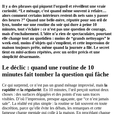
Il y a des phrases qui piquent l’orgueil et réveillent une vraie
curiosité. “Le ménage, c’est quand même souvent à refaire…
alors comment certains intérieurs restent-ils nets sans y passer
des heures ?” Quand une belle-mère, réputée pour son œil de
lynx, tombe sur une routine du soir qui dure à peine 10
minutes, tout s’éclaire : ce n’est pas une question de courage,
mais d’enchaînement. L’idée n’a rien de spectaculaire, pourtant
elle change tout au quotidien : moins de “grands nettoyages” le
week-end, moins d’objets qui s’empilent, et cette impression de
maison toujours prête, même quand la journée a filé. Le secret
tient en
mini-actions
répétées, avec
un ordre précis
et une
simplicité désarmante.
Le déclic : quand une routine de 10
minutes fait tomber la question qui fâche
Ce qui surprend, ce n’est pas un grand ménage improvisé, mais
la
rapidité
et
la régularité
. En 10 minutes, l’œil perçoit surtout deux
choses : des surfaces dégagées et des points d’eau sans traces
visibles. D’où l’impression, presque agaçante, que “ce n’est jamais
sale”. La réalité est plus simple : la routine se fait souvent en toute
discrétion, parce qu’elle évite les débats, les remarques et cette
fameuse charge mentale qui colle à la maison. En procédant chaque