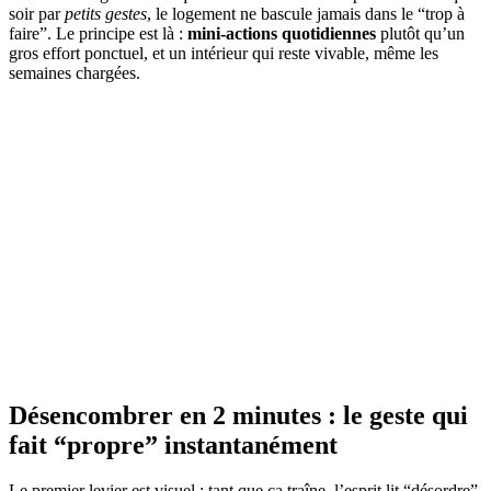
soir par
petits gestes
, le logement ne bascule jamais dans le “trop à
faire”. Le principe est là :
mini-actions quotidiennes
plutôt qu’un
gros effort ponctuel, et un intérieur qui reste vivable, même les
semaines chargées.
Désencombrer en 2 minutes : le geste qui
fait “propre” instantanément
Le premier levier est visuel : tant que ça traîne, l’esprit lit “désordre”,