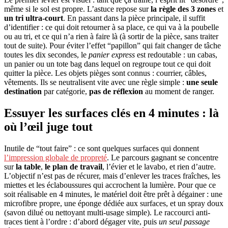
même si le sol est propre. L’astuce repose sur
la règle des 3 zones
et
un tri ultra-court
. En passant dans la pièce principale, il suffit
d’identifier : ce qui doit retourner à sa place, ce qui va à la poubelle
ou au tri, et ce qui n’a rien à faire là (à sortir de la pièce, sans traiter
tout de suite). Pour éviter l’effet “papillon” qui fait changer de tâche
toutes les dix secondes, le
panier express
est redoutable : un cabas,
un panier ou un tote bag dans lequel on regroupe tout ce qui doit
quitter la pièce. Les objets pièges sont connus : courrier, câbles,
vêtements. Ils se neutralisent vite avec une règle simple :
une seule
destination
par catégorie,
pas de réflexion
au moment de ranger.
Essuyer les surfaces clés en 4 minutes : là
où l’œil juge tout
Inutile de “tout faire” : ce sont quelques surfaces qui donnent
l’impression globale de propreté
. Le parcours gagnant se concentre
sur
la table
,
le plan de travail
, l’évier et le lavabo, et rien d’autre.
L’objectif n’est pas de récurer, mais d’enlever les traces fraîches, les
miettes et les éclaboussures qui accrochent la lumière. Pour que ce
soit réalisable en 4 minutes, le matériel doit être prêt à dégainer : une
microfibre propre, une éponge dédiée aux surfaces, et un spray doux
(savon dilué ou nettoyant multi-usage simple). Le raccourci anti-
traces tient à l’ordre : d’abord dégager vite, puis
un seul passage