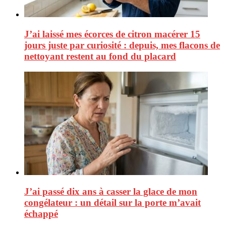
J’ai laissé mes écorces de citron macérer 15
jours juste par curiosité : depuis, mes flacons de
nettoyant restent au fond du placard
J’ai passé dix ans à casser la glace de mon
congélateur : un détail sur la porte m’avait
échappé