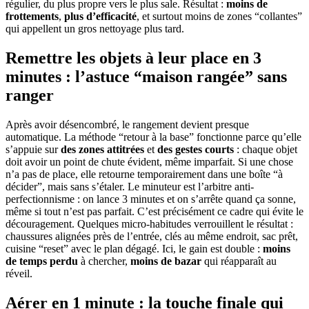
régulier, du plus propre vers le plus sale. Résultat :
moins de
frottements
,
plus d’efficacité
, et surtout moins de zones “collantes”
qui appellent un gros nettoyage plus tard.
Remettre les objets à leur place en 3
minutes : l’astuce “maison rangée” sans
ranger
Après avoir désencombré, le rangement devient presque
automatique. La méthode “retour à la base” fonctionne parce qu’elle
s’appuie sur
des zones attitrées
et
des gestes courts
: chaque objet
doit avoir un point de chute évident, même imparfait. Si une chose
n’a pas de place, elle retourne temporairement dans une boîte “à
décider”, mais sans s’étaler. Le minuteur est l’arbitre anti-
perfectionnisme : on lance 3 minutes et on s’arrête quand ça sonne,
même si tout n’est pas parfait. C’est précisément ce cadre qui évite le
découragement. Quelques micro-habitudes verrouillent le résultat :
chaussures alignées près de l’entrée, clés au même endroit, sac prêt,
cuisine “reset” avec le plan dégagé. Ici, le gain est double :
moins
de temps perdu
à chercher,
moins de bazar
qui réapparaît au
réveil.
Aérer en 1 minute : la touche finale qui