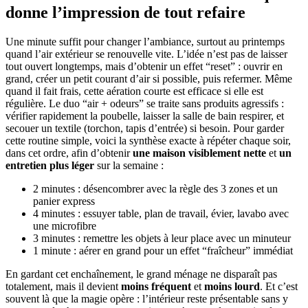
donne l’impression de tout refaire
Une minute suffit pour changer l’ambiance, surtout au printemps
quand l’air extérieur se renouvelle vite. L’idée n’est pas de laisser
tout ouvert longtemps, mais d’obtenir un effet “reset” : ouvrir en
grand, créer un petit courant d’air si possible, puis refermer. Même
quand il fait frais, cette aération courte est efficace si elle est
régulière. Le duo “air + odeurs” se traite sans produits agressifs :
vérifier rapidement la poubelle, laisser la salle de bain respirer, et
secouer un textile (torchon, tapis d’entrée) si besoin. Pour garder
cette routine simple, voici la synthèse exacte à répéter chaque soir,
dans cet ordre, afin d’obtenir
une maison visiblement nette
et
un
entretien plus léger
sur la semaine :
2 minutes : désencombrer avec la règle des 3 zones et un
panier express
4 minutes : essuyer table, plan de travail, évier, lavabo avec
une microfibre
3 minutes : remettre les objets à leur place avec un minuteur
1 minute : aérer en grand pour un effet “fraîcheur” immédiat
En gardant cet enchaînement, le grand ménage ne disparaît pas
totalement, mais il devient
moins fréquent
et
moins lourd
. Et c’est
souvent là que la magie opère : l’intérieur reste présentable sans y