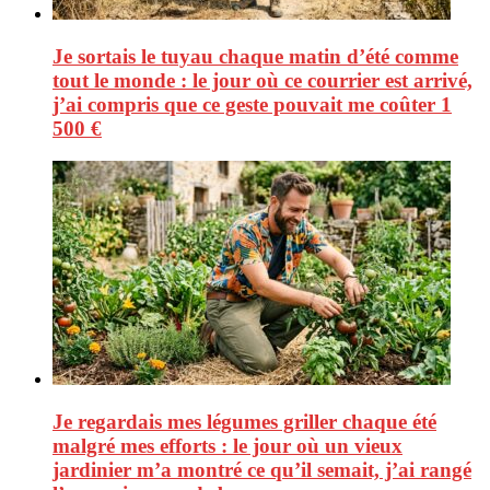
Je sortais le tuyau chaque matin d’été comme
tout le monde : le jour où ce courrier est arrivé,
j’ai compris que ce geste pouvait me coûter 1
500 €
Je regardais mes légumes griller chaque été
malgré mes efforts : le jour où un vieux
jardinier m’a montré ce qu’il semait, j’ai rangé