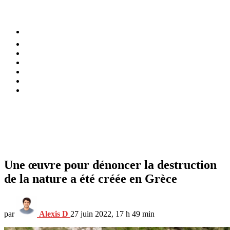
⚡️ Tendances
Alimentation
Bien-être
Chez soi
Conso
Planète
Techno
Menu
Une œuvre pour dénoncer la destruction
de la nature a été créée en Grèce
par
Alexis D
27 juin 2022, 17 h 49 min