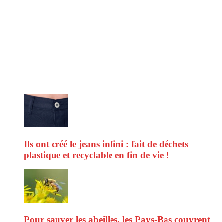
CitizenPost est un magazine qui décrypte les nouvelles tendances de
consommation en matière d’alimentation, de beauté ou encore
d’environnement. Retrouvez chaque jour des informations de qualité
afin de vous aider à vous repérer dans le vaste monde de la
consommation et faire de vous des citoyens éclairés.
Ne ratez pas :
Ils ont créé le jeans infini : fait de déchets
plastique et recyclable en fin de vie !
Pour sauver les abeilles, les Pays-Bas couvrent