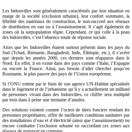
Les bidonvilles sont généralement caractérisés par leur situation en
marge de la société (exclusion urbaine), leur confort sommaire, la
fébrilité des matériaux de construction, le non-raccord aux réseaux
de distribution en eau ou à l’assainissement. Il s’agit également de
zones où la surpopulation règne. Cependant, ce qui colle à la peau
des bidonvilles, c’est l’absence totale de réponse sociale.
Alors que les bidonvilles étaient surtout présents dans les pays du
Sud (Tchad, Birmanie, Bangladesh, Inde, Éthiopie, etc.), il s’avère
que depuis les années 2000, ces derniers sont réapparus dans le
Nord. En effet, il en existe dans des pays comme l’Italie, l’Espagne
ou encore la France. Ainsi, pas besoin d’aller chercher jusqu’en
Roumanie, le plus pauvre des pays de l’Union européenne.
Si l’ONU estime par le biais de son agence UN-Habitat spécialisée
dans le logement et de l’urbanisme qu’il y a actuellement un milliard
de personnes vivant dans des bidonvilles, ce chiffre sera multiplié
par trois dans à peine une trentaine d’années.
Des solutions existent comme l’octroi de titres fonciers rendant les
personnes propriétaires, offrir de meilleures conditions sanitaires par
des installations d’eau et d’électricité (ainsi que l’assainissement) ou
encore combattre l’exclusion urbaine en raccordant ces zones aux
réseaux de transport en commun.