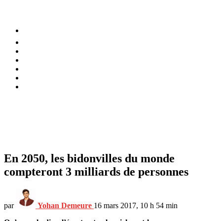
⚡️ Tendances
Alimentation
Bien-être
Chez soi
Conso
Planète
Techno
Menu
En 2050, les bidonvilles du monde
compteront 3 milliards de personnes
par
Yohan Demeure
16 mars 2017, 10 h 54 min