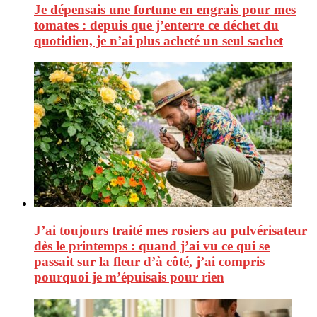
Je dépensais une fortune en engrais pour mes
tomates : depuis que j’enterre ce déchet du
quotidien, je n’ai plus acheté un seul sachet
J’ai toujours traité mes rosiers au pulvérisateur
dès le printemps : quand j’ai vu ce qui se
passait sur la fleur d’à côté, j’ai compris
pourquoi je m’épuisais pour rien