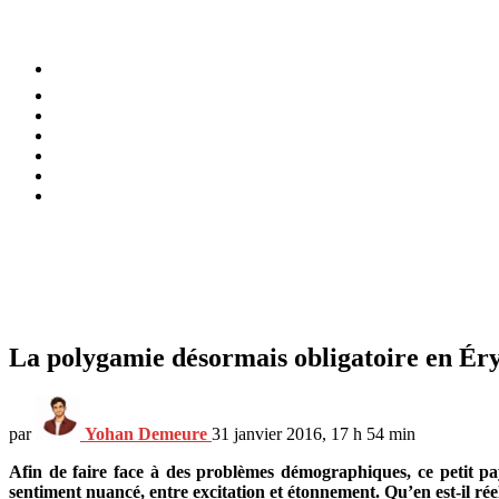
⚡️ Tendances
Alimentation
Bien-être
Chez soi
Conso
Planète
Techno
Menu
La polygamie désormais obligatoire en Éry
par
Yohan Demeure
31 janvier 2016, 17 h 54 min
Afin de faire face à des problèmes démographiques, ce petit pa
sentiment nuancé, entre excitation et étonnement. Qu’en est-il ré