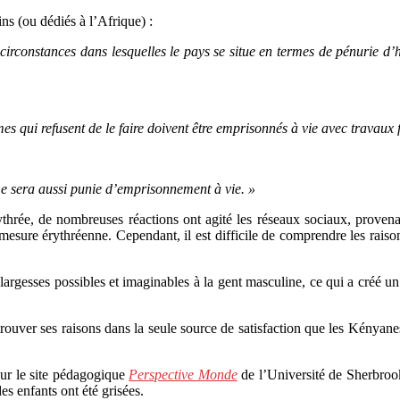
ns (ou dédiés à l’Afrique) :
 circonstances dans lesquelles le pays se situe en termes de pénurie d’
ui refusent de le faire doivent être emprisonnés à vie avec travaux f
 sera aussi punie d’emprisonnement à vie. »
rythrée, de nombreuses réactions ont agité les réseaux sociaux, prov
 mesure érythréenne. Cependant, il est difficile de comprendre les rais
 largesses possibles et imaginables à la gent masculine, ce qui a créé un
uver ses raisons dans la seule source de satisfaction que les Kényanes t
sur le site pédagogique
Perspective Monde
de l’Université de Sherbroo
s enfants ont été grisées.