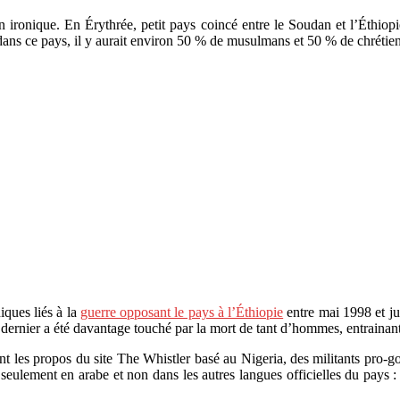
n ironique. En Érythrée, petit pays coincé entre le Soudan et l’Éthiopie
s ce pays, il y aurait environ 50 % de musulmans et 50 % de chrétien
iques liés à la
guerre opposant le pays à l’Éthiopie
entre mai 1998 et ju
ce dernier a été davantage touché par la mort de tant d’hommes, entrain
nt les propos du site The Whistler basé au Nigeria, des militants p
ulement en arabe et non dans les autres langues officielles du pays :