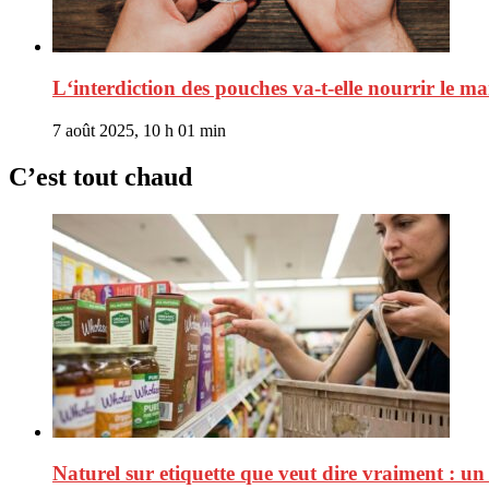
L‘interdiction des pouches va-t-elle nourrir le ma
7 août 2025, 10 h 01 min
C’est tout chaud
Naturel sur etiquette que veut dire vraiment : un m