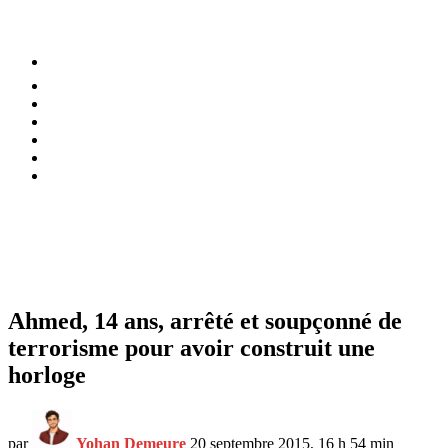
⚡️ Tendances
Alimentation
Bien-être
Chez soi
Conso
Planète
Techno
Menu
Ahmed, 14 ans, arrêté et soupçonné de
terrorisme pour avoir construit une
horloge
par
Yohan Demeure
20 septembre 2015, 16 h 54 min