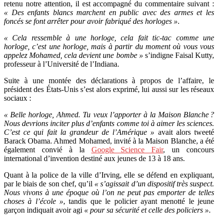
retenu notre attention, il est accompagné du commentaire suivant :
« Des enfants blancs marchent en public avec des armes et les
foncés se font arrêter pour avoir fabriqué des horloges »
.
« Cela ressemble à une horloge, cela fait tic-tac comme une
horloge, c’est une horloge, mais à partir du moment où vous vous
appelez Mohamed, cela devient une bombe »
s’indigne Faisal Kutty,
professeur à l’Université de l’Indiana.
Suite à une montée des déclarations à propos de l’affaire, le
président des États-Unis s’est alors exprimé, lui aussi sur les réseaux
sociaux :
« Belle horloge, Ahmed. Tu veux l’apporter à la Maison Blanche
?
Nous devrions inciter plus d’enfants comme toi à aimer les sciences.
C’est ce qui fait la grandeur de l’Amérique »
avait alors tweeté
Barack Obama. Ahmed Mohamed, invité à la Maison Blanche, a été
également convié à la
Google Science Fair
, un concours
international d’invention destiné aux jeunes de 13 à 18 ans.
Quant à la police de la ville d’Irving, elle se défend en expliquant,
par le biais de son chef, qu’il
« s’agissait d’un dispositif très suspect.
Nous vivons à une époque où l’on ne peut pas emporter de telles
choses à l’école »
, tandis que le policier ayant menotté le jeune
garçon indiquait avoir agi
« pour sa sécurité et celle des policiers »
.