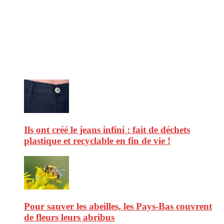
CitizenPost est un magazine qui décrypte les nouvelles tendances de
consommation en matière d’alimentation, de beauté ou encore
d’environnement. Retrouvez chaque jour des informations de qualité
afin de vous aider à vous repérer dans le vaste monde de la
consommation et faire de vous des citoyens éclairés.
Ne ratez pas :
Ils ont créé le jeans infini : fait de déchets
plastique et recyclable en fin de vie !
Pour sauver les abeilles, les Pays-Bas couvrent
de fleurs leurs abribus