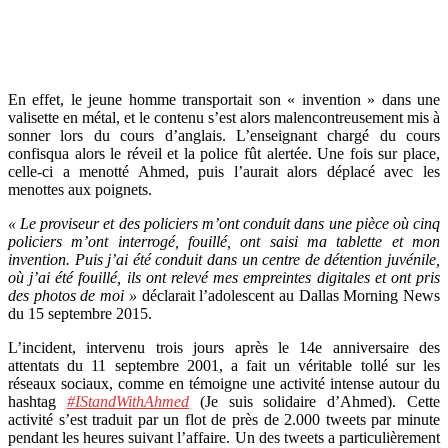
En effet, le jeune homme transportait son « invention » dans une
valisette en métal, et le contenu s’est alors malencontreusement mis à
sonner lors du cours d’anglais. L’enseignant chargé du cours
confisqua alors le réveil et la police fût alertée. Une fois sur place,
celle-ci a menotté Ahmed, puis l’aurait alors déplacé avec les
menottes aux poignets.
« Le proviseur et des policiers m’ont conduit dans une pièce où cinq
policiers m’ont interrogé, fouillé, ont saisi ma tablette et mon
invention. Puis j’ai été conduit dans un centre de détention juvénile,
où j’ai été fouillé, ils ont relevé mes empreintes digitales et ont pris
des photos de moi »
déclarait l’adolescent au Dallas Morning News
du 15 septembre 2015.
L’incident, intervenu trois jours après le 14e anniversaire des
attentats du 11 septembre 2001, a fait un véritable tollé sur les
réseaux sociaux, comme en témoigne une activité intense autour du
hashtag
#IStandWithAhmed
(Je suis solidaire d’Ahmed). Cette
activité s’est traduit par un flot de près de 2.000 tweets par minute
pendant les heures suivant l’affaire. Un des tweets a particulièrement