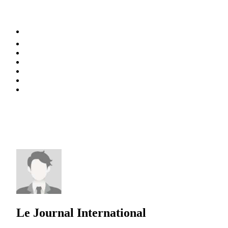
⚡️ Tendances
Alimentation
Bien-être
Chez soi
Conso
Planète
Techno
Menu
Le Journal International