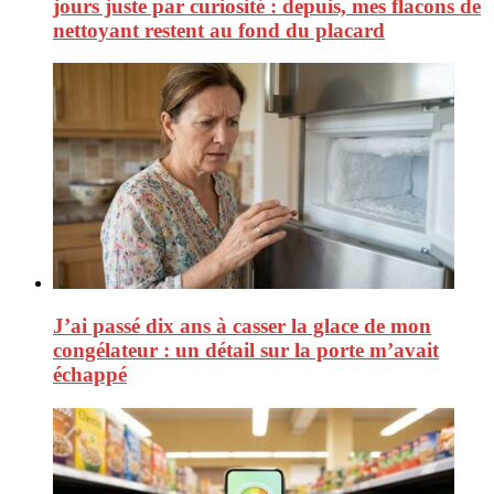
jours juste par curiosité : depuis, mes flacons de
nettoyant restent au fond du placard
J’ai passé dix ans à casser la glace de mon
congélateur : un détail sur la porte m’avait
échappé