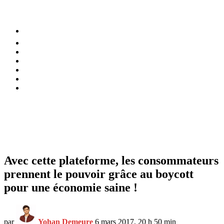
⚡️ Tendances
Alimentation
Bien-être
Chez soi
Conso
Planète
Techno
Menu
Avec cette plateforme, les consommateurs
prennent le pouvoir grâce au boycott
pour une économie saine !
par
Yohan Demeure
6 mars 2017, 20 h 50 min