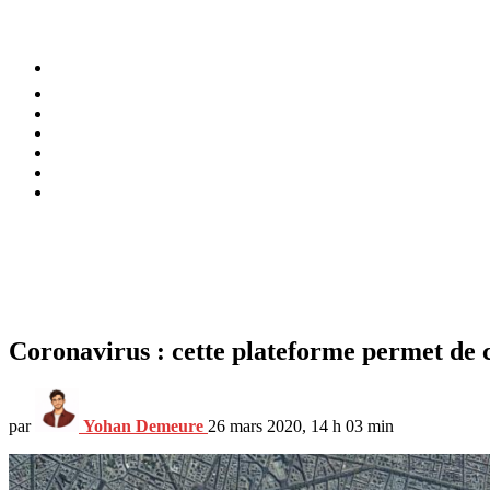
⚡️ Tendances
Alimentation
Bien-être
Chez soi
Conso
Planète
Techno
Menu
Coronavirus : cette plateforme permet de c
par
Yohan Demeure
26 mars 2020, 14 h 03 min