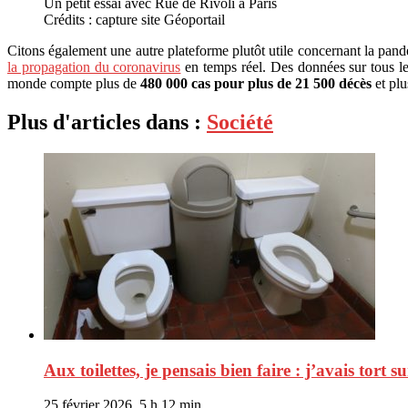
Un petit essai avec Rue de Rivoli à Paris
Crédits : capture site Géoportail
Citons également une autre plateforme plutôt utile concernant la pand
la propagation du coronavirus
en temps réel. Des données sur tous le
monde compte plus de
480 000 cas pour plus de 21 500 décès
et plu
Plus d'articles dans :
Société
Aux toilettes, je pensais bien faire : j’avais tort su
25 février 2026, 5 h 12 min