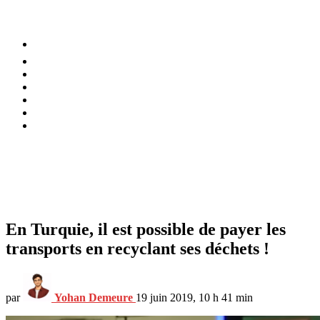
⚡️ Tendances
Alimentation
Bien-être
Chez soi
Conso
Planète
Techno
Menu
En Turquie, il est possible de payer les
transports en recyclant ses déchets !
par
Yohan Demeure
19 juin 2019, 10 h 41 min