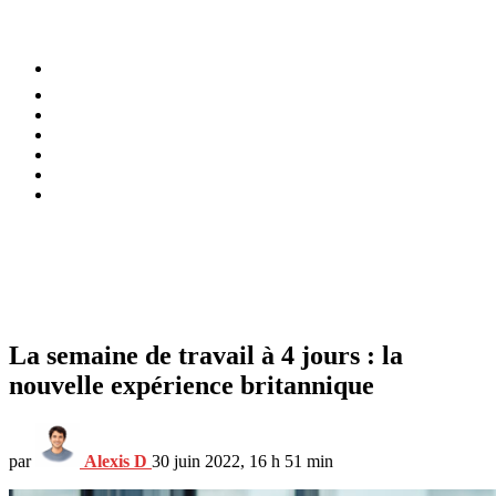
⚡️ Tendances
Alimentation
Bien-être
Chez soi
Conso
Planète
Techno
Menu
La semaine de travail à 4 jours : la
nouvelle expérience britannique
par
Alexis D
30 juin 2022, 16 h 51 min