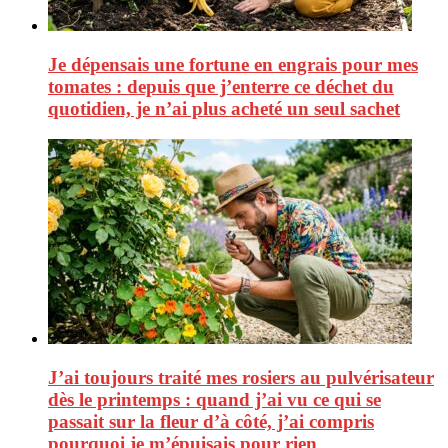
Je dépensais une fortune en engrais pour mes
tomates : depuis que j’enterre ce déchet du
quotidien, je n’ai plus acheté un seul sachet
J’ai toujours traité mes rosiers au pulvérisateur
dès le printemps : quand j’ai vu ce qui se
passait sur la fleur d’à côté, j’ai compris
pourquoi je m’épuisais pour rien