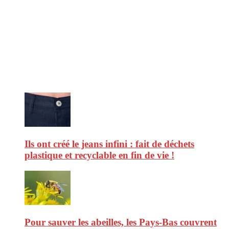
CitizenPost est un magazine qui décrypte les nouvelles tendances de
consommation en matière d’alimentation, de beauté ou encore
d’environnement. Retrouvez chaque jour des informations de qualité
afin de vous aider à vous repérer dans le vaste monde de la
consommation et faire de vous des citoyens éclairés.
Ne ratez pas :
Ils ont créé le jeans infini : fait de déchets
plastique et recyclable en fin de vie !
Pour sauver les abeilles, les Pays-Bas couvrent