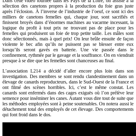
Dans cette vidéo tournée dans les Pays de la Loire, on assiste à la
sélection des canetons propres à la production du foie gras juste
après l’éclosion. À l’inverse de l’industrie de l’oeuf, ce sont ici des
milliers de canetons femelles qui, chaque jour, sont sacrifiés et
finissent broyés dans d’énormes machines au vacarme incessant, la
logique du profit à tout prix ne trouvant pas de place pour les
femelles qui produisent un foie de trop petite taille. Les mâles sont
donc sélectionnés, mais à quel prix! On leur brûle ensuite de façon
violente le bec afin qu’ils ne puissent pas se blesser entre eux
lorsqu’ils seront gavés en batterie. Une vie passée dans le
confinement, rythmée par le gavage et la souffrance. On en viendrait
presque à se dire que les femelles sont chanceuses au final.
L’association L214 a décidé d’aller encore plus loin dans son
investigation. Des membres se sont rendu clandestinement dans un
élevage de canards reproducteurs, dans le Sud-Ouest de la France et
ont filmé des scènes horribles. Ici, c’est le même constat. Les
canards sont enfermés dans des cages exiguës où l’on prélève leur
semence pour inséminer les canes. Autant vous dire tout de suite que
les méthodes employées sont à peine soutenables. On notera aussi le
détachement total des employés de cet élevage. Des comportements
qui font froid dans le dos.