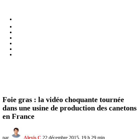
⚡️ Tendances
Alimentation
Bien-être
Chez soi
Conso
Planète
Techno
Menu
Foie gras : la vidéo choquante tournée
dans une usine de production des canetons
en France
par
Alexis C
22 décembre 2015, 19 h 29 min