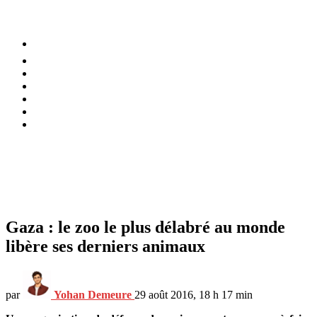
⚡️ Tendances
Alimentation
Bien-être
Chez soi
Conso
Planète
Techno
Menu
Gaza : le zoo le plus délabré au monde
libère ses derniers animaux
par
Yohan Demeure
29 août 2016, 18 h 17 min