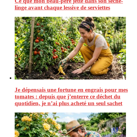
Ce que mon beau-père jette dans son sèche-
linge avant chaque lessive de serviettes
Je dépensais une fortune en engrais pour mes
tomates : depuis que j’enterre ce déchet du
quotidien, je n’ai plus acheté un seul sachet