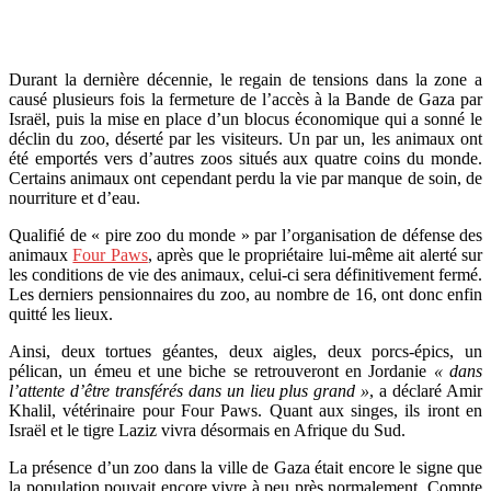
Durant la dernière décennie, le regain de tensions dans la zone a
causé plusieurs fois la fermeture de l’accès à la Bande de Gaza par
Israël, puis la mise en place d’un blocus économique qui a sonné le
déclin du zoo, déserté par les visiteurs. Un par un, les animaux ont
été emportés vers d’autres zoos situés aux quatre coins du monde.
Certains animaux ont cependant perdu la vie par manque de soin, de
nourriture et d’eau.
Qualifié de « pire zoo du monde » par l’organisation de défense des
animaux
Four Paws
, après que le propriétaire lui-même ait alerté sur
les conditions de vie des animaux, celui-ci sera définitivement fermé.
Les derniers pensionnaires du zoo, au nombre de 16, ont donc enfin
quitté les lieux.
Ainsi, deux tortues géantes, deux aigles, deux porcs-épics, un
pélican, un émeu et une biche se retrouveront en Jordanie
« dans
l’attente d’être transférés dans un lieu plus grand »
, a déclaré Amir
Khalil, vétérinaire pour Four Paws. Quant aux singes, ils iront en
Israël et le tigre Laziz vivra désormais en Afrique du Sud.
La présence d’un zoo dans la ville de Gaza était encore le signe que
la population pouvait encore vivre à peu près normalement. Compte