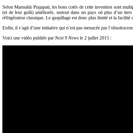
Selon Mansukh Prajapati, les bons cotés de cette invention sont multi
(et de leur goût) améliorée, surtout dans un pays où plus d’un tiers
réfrigérateur classique. Le gaspillage est donc plus limité et la facilité 
Enfin, il s’agit d’une initiative qui n’est pas menacée par l’obsolescen
Voici une vidéo publiée par
Next 9 News
le 2 juillet 2015 :