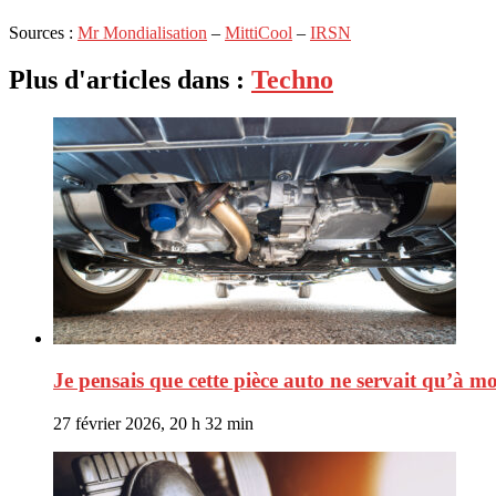
Sources :
Mr Mondialisation
–
MittiCool
–
IRSN
Plus d'articles dans :
Techno
Je pensais que cette pièce auto ne servait qu’à m
27 février 2026, 20 h 32 min