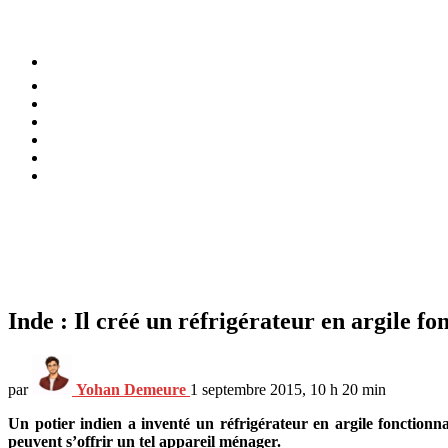
⚡️ Tendances
Alimentation
Bien-être
Chez soi
Conso
Planète
Techno
Menu
Inde : Il créé un réfrigérateur en argile fo
par
Yohan Demeure
1 septembre 2015, 10 h 20 min
Un potier indien a inventé un réfrigérateur en argile fonctionn
peuvent s’offrir un tel appareil ménager.