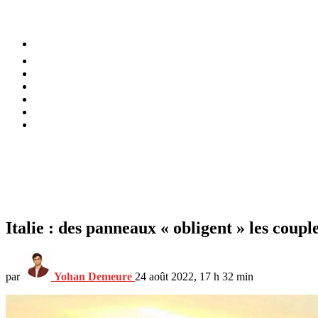
⚡️ Tendances
Alimentation
Bien-être
Chez soi
Conso
Planète
Techno
Menu
Italie : des panneaux « obligent » les coupl
par
Yohan Demeure
24 août 2022, 17 h 32 min