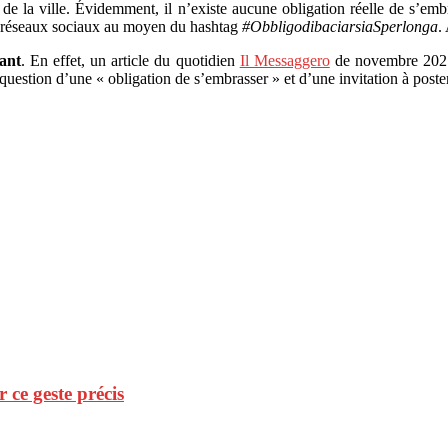
de la ville. Évidemment, il n’existe aucune obligation réelle de s’embra
es réseaux sociaux au moyen du hashtag
#ObbligodibaciarsiaSperlonga
.
vant
. En effet, un article du quotidien
Il Messaggero
de novembre 2021 r
t question d’une « obligation de s’embrasser » et d’une invitation à post
r ce geste précis