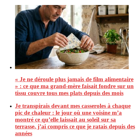
« Je ne déroule plus jamais de film alimentaire
» : ce que ma grand-mère faisait fondre sur un
tissu couvre tous mes plats depuis des mois
Je transpirais devant mes casseroles à chaque
pic de chaleur : le jour où une voisine m’a
montré ce qu’elle laissait au soleil sur sa
terrasse, j’ai compris ce que je ratais depuis des
années