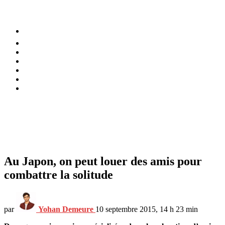
⚡️ Tendances
Alimentation
Bien-être
Chez soi
Conso
Planète
Techno
Menu
Au Japon, on peut louer des amis pour
combattre la solitude
par
Yohan Demeure
10 septembre 2015, 14 h 23 min