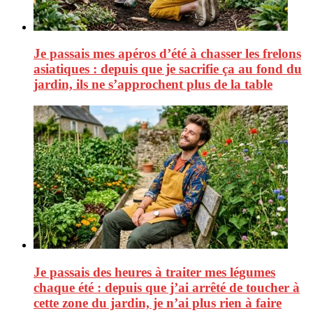
Je passais mes apéros d’été à chasser les frelons
asiatiques : depuis que je sacrifie ça au fond du
jardin, ils ne s’approchent plus de la table
Je passais des heures à traiter mes légumes
chaque été : depuis que j’ai arrêté de toucher à
cette zone du jardin, je n’ai plus rien à faire