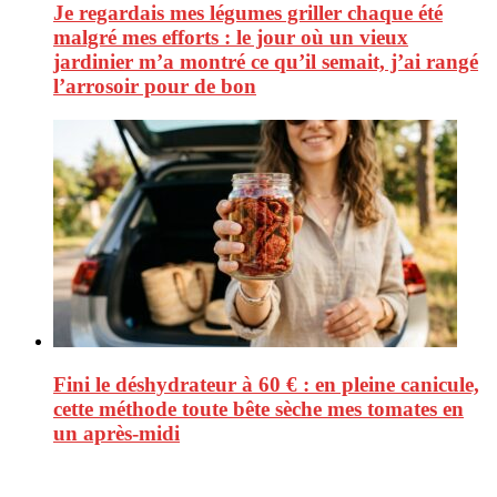
Je regardais mes légumes griller chaque été
malgré mes efforts : le jour où un vieux
jardinier m’a montré ce qu’il semait, j’ai rangé
l’arrosoir pour de bon
Fini le déshydrateur à 60 € : en pleine canicule,
cette méthode toute bête sèche mes tomates en
un après-midi