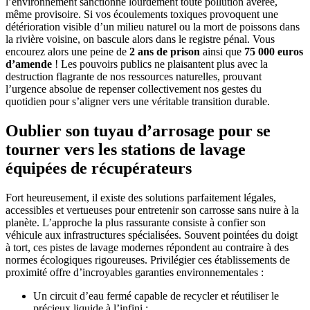
l’environnement sanctionne lourdement toute pollution avérée,
même provisoire. Si vos écoulements toxiques provoquent une
détérioration visible d’un milieu naturel ou la mort de poissons dans
la rivière voisine, on bascule alors dans le registre pénal. Vous
encourez alors une peine de
2 ans de prison
ainsi que
75 000 euros
d’amende
! Les pouvoirs publics ne plaisantent plus avec la
destruction flagrante de nos ressources naturelles, prouvant
l’urgence absolue de repenser collectivement nos gestes du
quotidien pour s’aligner vers une véritable transition durable.
Oublier son tuyau d’arrosage pour se
tourner vers les stations de lavage
équipées de récupérateurs
Fort heureusement, il existe des solutions parfaitement légales,
accessibles et vertueuses pour entretenir son carrosse sans nuire à la
planète. L’approche la plus rassurante consiste à confier son
véhicule aux infrastructures spécialisées. Souvent pointées du doigt
à tort, ces pistes de lavage modernes répondent au contraire à des
normes écologiques rigoureuses. Privilégier ces établissements de
proximité offre d’incroyables garanties environnementales :
Un circuit d’eau fermé capable de recycler et réutiliser le
précieux liquide à l’infini ;