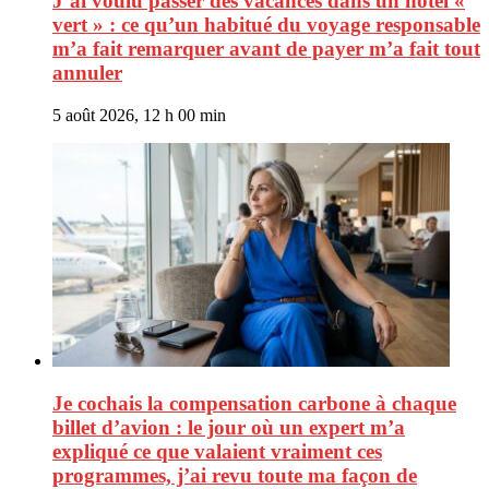
J’ai voulu passer des vacances dans un hôtel «
vert » : ce qu’un habitué du voyage responsable
m’a fait remarquer avant de payer m’a fait tout
annuler
5 août 2026, 12 h 00 min
Je cochais la compensation carbone à chaque
billet d’avion : le jour où un expert m’a
expliqué ce que valaient vraiment ces
programmes, j’ai revu toute ma façon de