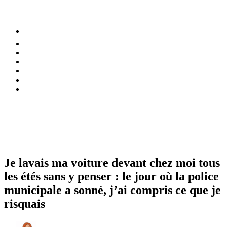
⚡️ Tendances
Alimentation
Bien-être
Chez soi
Conso
Planète
Techno
Menu
Je lavais ma voiture devant chez moi tous
les étés sans y penser : le jour où la police
municipale a sonné, j’ai compris ce que je
risquais