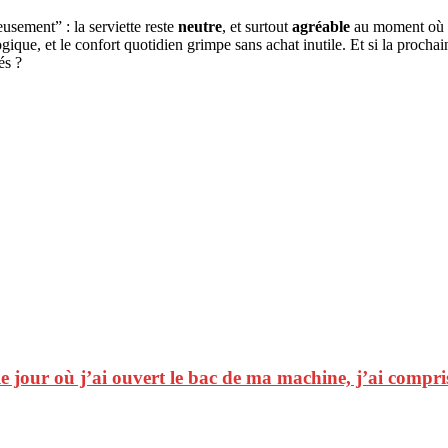
usement” : la serviette reste
neutre
, et surtout
agréable
au moment où on
que, et le confort quotidien grimpe sans achat inutile. Et si la prochaine
és ?
 le jour où j’ai ouvert le bac de ma machine, j’ai compr