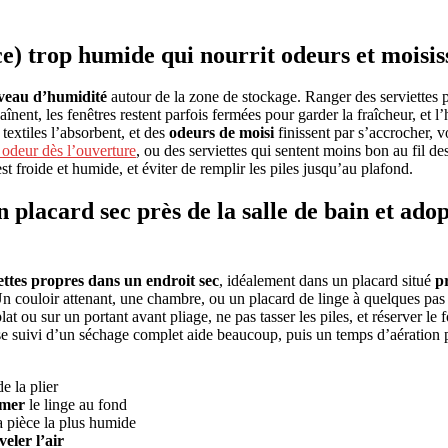
ce) trop humide qui nourrit odeurs et moisis
iveau d’humidité
autour de la zone de stockage. Ranger des serviettes p
înent, les fenêtres restent parfois fermées pour garder la fraîcheur, et 
 textiles l’absorbent, et des
odeurs de moisi
finissent par s’accrocher, v
 odeur dès l’ouverture
, ou des serviettes qui sentent moins bon au fil de
t froide et humide, et éviter de remplir les piles jusqu’au plafond.
n placard sec près de la salle de bain et ado
iettes propres dans un endroit sec
, idéalement dans un placard situé
pr
 Un couloir attenant, une chambre, ou un placard de linge à quelques pas
à plat ou sur un portant avant pliage, ne pas tasser les piles, et réserver 
e suivi d’un séchage complet aide beaucoup, puis un temps d’aération 
e la plier
imer
le linge au fond
a pièce la plus humide
eler l’air