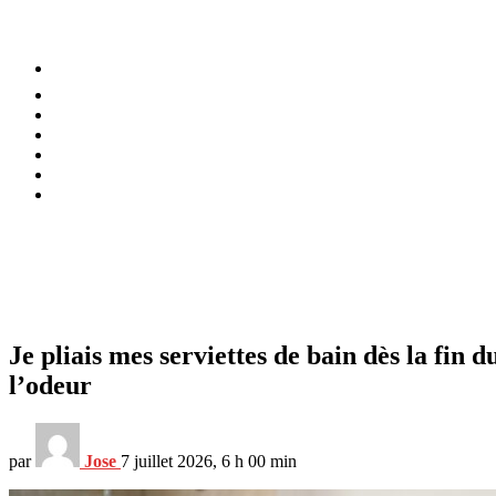
⚡️ Tendances
Alimentation
Bien-être
Chez soi
Conso
Planète
Techno
Menu
Je pliais mes serviettes de bain dès la fin d
l’odeur
par
Jose
7 juillet 2026, 6 h 00 min