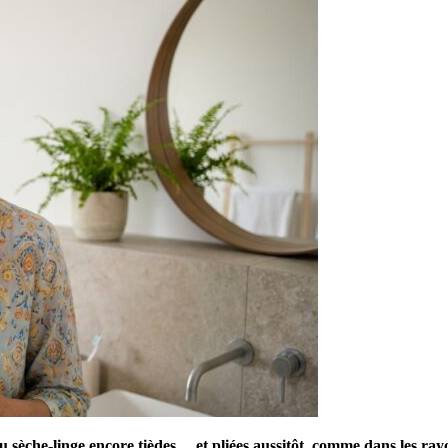
 du sèche-linge encore tièdes… et pliées aussitôt, comme dans les ra