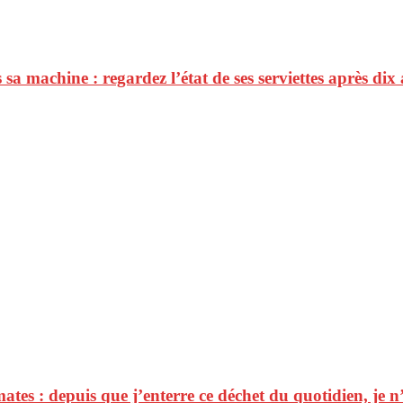
a machine : regardez l’état de ses serviettes après dix
tes : depuis que j’enterre ce déchet du quotidien, je n’