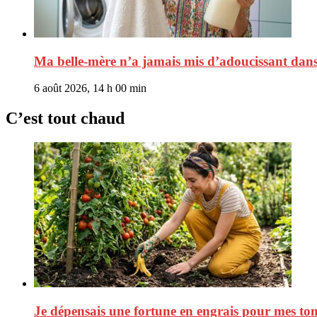
Ma belle-mère n’a jamais mis d’adoucissant dans s
6 août 2026, 14 h 00 min
C’est tout chaud
Je dépensais une fortune en engrais pour mes toma