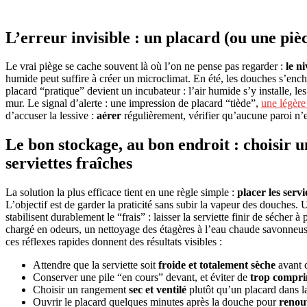
L’erreur invisible : un placard (ou une piè
Le vrai piège se cache souvent là où l’on ne pense pas regarder :
le n
humide peut suffire à créer un microclimat. En été, les douches s’encha
placard “pratique” devient un incubateur : l’air humide s’y installe, les
mur. Le signal d’alerte : une impression de placard “tiède”,
une légère
d’accuser la lessive :
aérer
régulièrement, vérifier qu’aucune paroi n’es
Le bon stockage, au bon endroit : choisir u
serviettes fraîches
La solution la plus efficace tient en une règle simple :
placer les serv
L’objectif est de garder la praticité sans subir la vapeur des douches.
stabilisent durablement le “frais” : laisser la serviette finir de sécher 
chargé en odeurs, un nettoyage des étagères à l’eau chaude savonneus
ces réflexes rapides donnent des résultats visibles :
Attendre que la serviette soit
froide et totalement sèche
avant d
Conserver une pile “en cours” devant, et éviter de
trop compr
Choisir un rangement
sec et ventilé
plutôt qu’un placard dans l
Ouvrir le placard quelques minutes après la douche pour
renouv