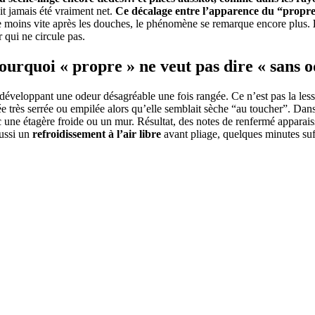
it jamais été vraiment net.
Ce décalage entre l’apparence du “propre”
che moins vite après les douches, le phénomène se remarque encore plus.
qui ne circule pas.
 pourquoi « propre » ne veut pas dire « sans 
 développant une odeur désagréable une fois rangée. Ce n’est pas la les
iée très serrée ou empilée alors qu’elle semblait sèche “au toucher”. Dans 
ec une étagère froide ou un mur. Résultat, des notes de renfermé appara
aussi un
refroidissement à l’air libre
avant pliage, quelques minutes suff