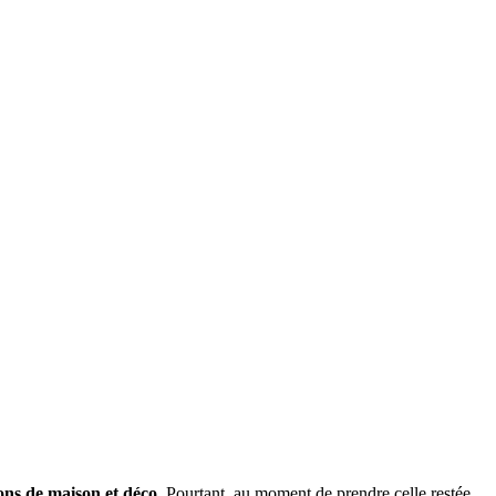
yons de maison et déco.
Pourtant, au moment de prendre celle restée