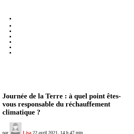
⚡️ Tendances
Alimentation
Bien-être
Chez soi
Conso
Planète
Techno
Menu
Journée de la Terre : à quel point êtes-
vous responsable du réchauffement
climatique ?
par
Lisa
22 avril 2021, 14 h 47 min