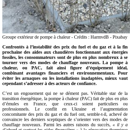
Groupe extérieur de pompe à chaleur - Crédits : HarmvdB - Pixabay
Confrontés à l’instabilité des prix du fuel et du gaz et à la fin
prochaine des aides aux chaudières fonctionnant aux énergies
fossiles, les consommateurs sont de plus en plus nombreux à se
tourner vers des modes de chauffage nouveaux. La pompe à
chaleur, ou PAC, fait ainsi figure d’équipement idéal,
combinant avantages financiers et environnementaux. Pour
éviter les arnaques ou les installations inadaptées, mieux vaut
cependant s’adresser à des acteurs de confiance.
C’est un engouement qui ne se dément pas. Véritable star de la
transition énergétique, la pompe à chaleur (PAC) fait de plus en plus
d’émules en France, que ceux-ci soient particuliers ou
professionnels. Le conflit en Ukraine et l’augmentation
concomitante des prix du gaz et du fuel ont, semble-t-il, achevé de
convaincre les derniers sceptiques de s’orienter vers des modes de
chauffage nouveaux. Parmi les autres raisons du succès,
« il y a
d’abord et surtout les aides financières »
à la rénovation thermique