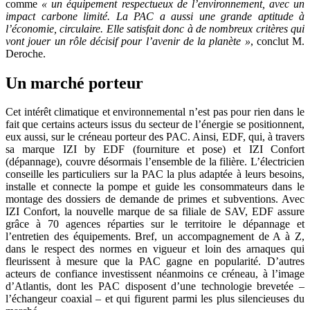
comme
« un équipement respectueux de l’environnement, avec un
impact carbone limité. La PAC a aussi une grande aptitude à
l’économie, circulaire. Elle satisfait donc à de nombreux critères qui
vont jouer un rôle décisif pour l’avenir de la planète »
, conclut M.
Deroche.
Un marché porteur
Cet intérêt climatique et environnemental n’est pas pour rien dans le
fait que certains acteurs issus du secteur de l’énergie se positionnent,
eux aussi, sur le créneau porteur des PAC. Ainsi, EDF, qui, à travers
sa marque IZI by EDF (fourniture et pose) et IZI Confort
(dépannage), couvre désormais l’ensemble de la filière. L’électricien
conseille les particuliers sur la PAC la plus adaptée à leurs besoins,
installe et connecte la pompe et guide les consommateurs dans le
montage des dossiers de demande de primes et subventions. Avec
IZI Confort, la nouvelle marque de sa filiale de SAV, EDF assure
grâce à 70 agences réparties sur le territoire le dépannage et
l’entretien des équipements. Bref, un accompagnement de A à Z,
dans le respect des normes en vigueur et loin des arnaques qui
fleurissent à mesure que la PAC gagne en popularité. D’autres
acteurs de confiance investissent néanmoins ce créneau, à l’image
d’Atlantis, dont les PAC disposent d’une technologie brevetée –
l’échangeur coaxial – et qui figurent parmi les plus silencieuses du