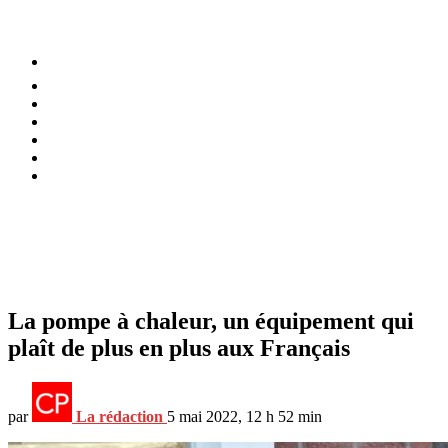
⚡️ Tendances
Alimentation
Bien-être
Chez soi
Conso
Planète
Techno
Menu
La pompe à chaleur, un équipement qui
plaît de plus en plus aux Français
par
La rédaction
5 mai 2022, 12 h 52 min