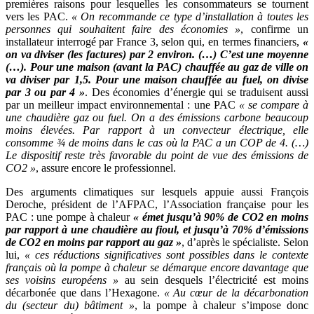
premières raisons pour lesquelles les consommateurs se tournent
vers les PAC.
« On recommande ce type d’installation à toutes les
personnes qui souhaitent faire des économies »
, confirme un
installateur interrogé par France 3, selon qui, en termes financiers,
«
on va diviser (les factures) par 2 environ. (…) C’est une moyenne
(…). Pour une maison (avant la PAC) chauffée au gaz de ville on
va diviser par 1,5. Pour une maison chauffée au fuel, on divise
par 3 ou par 4 »
. Des économies d’énergie qui se traduisent aussi
par un meilleur impact environnemental : une PAC
« se compare à
une chaudière gaz ou fuel. On a des émissions carbone beaucoup
moins élevées. Par rapport à un convecteur électrique, elle
consomme ¾ de moins dans le cas où la PAC a un COP de 4. (…)
Le dispositif reste très favorable du point de vue des émissions de
CO2 »
, assure encore le professionnel.
Des arguments climatiques sur lesquels appuie aussi François
Deroche, président de l’AFPAC, l’Association française pour les
PAC : une pompe à chaleur
« émet jusqu’à 90% de CO2 en moins
par rapport à une chaudière au fioul, et jusqu’à 70% d’émissions
de CO2 en moins par rapport au gaz »
, d’après le spécialiste. Selon
lui,
« ces réductions significatives sont possibles dans le contexte
français où la pompe à chaleur se démarque encore davantage que
ses voisins européens »
au sein desquels l’électricité est moins
décarbonée que dans l’Hexagone.
« Au cœur de la décarbonation
du (secteur du) bâtiment »
, la pompe à chaleur s’impose donc