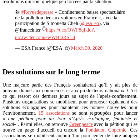
résolutions qui sont quelque peu forcées par la situation.
📰
#Revuedepresse
« Confinement: baisse spectaculaire
de la pollution liée aux voitures en France », avec la
participation de Simonetta Cheli (
@esa_eo
), via
@franceinter 👇
https://t.co/QWP8qIkloA
pic.twitter.com/ewWBtqRST0
— ESA France (@ESA_fr)
March 30, 2020
Des solutions sur le long terme
Une majeure partie des Français souhaiterait qu’il y ait plus de
pouvoir donné aux commerces et aux producteurs nationaux. C’est
ce qui ressort ces derniers jours au sujet de l’après-confinement.
Plusieurs organisations se mobilisent pour proposer également des
solutions écologiques pour maintenir ces bonnes nouvelles pour
l’environnement.
15 associations
se sont regroupées pour lancer
«
une pétition pour un Jour d’Après écologique, féministe et
social
« . Parmi elles, on retrouve
Greenpeace
avec la pétition qui se
trouve en page d’accueil ou encore la
Fondation Copernic
. Ces
associations se mobilisent aujourd’hui pour tenter de faire adopter