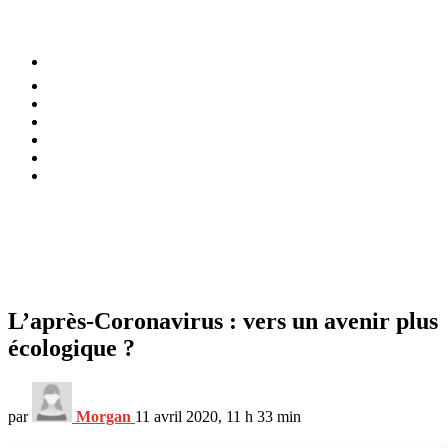
⚡️ Tendances
Alimentation
Bien-être
Chez soi
Conso
Planète
Techno
Menu
L’après-Coronavirus : vers un avenir plus
écologique ?
par
Morgan
11 avril 2020, 11 h 33 min