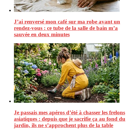
J’ai renversé mon café sur ma robe avant un
rendez-vous : ce tube de la salle de bain m’a
sauvée en deux minutes
Je passais mes apéros d’été à chasser les frelons
asiatiques : depuis que je sacrifie ça au fond du
jardin, ils ne s’approchent plus de la table