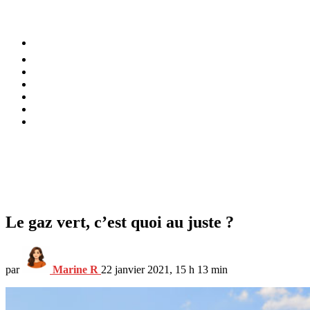
⚡️ Tendances
Alimentation
Bien-être
Chez soi
Conso
Planète
Techno
Menu
Le gaz vert, c’est quoi au juste ?
par
Marine R
22 janvier 2021, 15 h 13 min