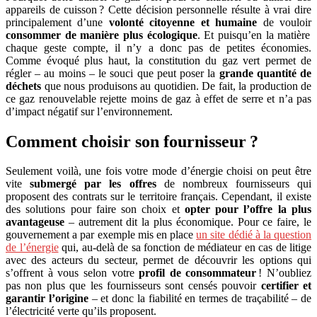
appareils de cuisson ? Cette décision personnelle résulte à vrai dire
principalement d’une
volonté citoyenne et humaine
de vouloir
consommer de manière plus écologique
. Et puisqu’en la matière
chaque geste compte, il n’y a donc pas de petites économies.
Comme évoqué plus haut, la constitution du gaz vert permet de
régler – au moins – le souci que peut poser la
grande quantité de
déchets
que nous produisons au quotidien. De fait, la production de
ce gaz renouvelable rejette moins de gaz à effet de serre et n’a pas
d’impact négatif sur l’environnement.
Comment choisir son fournisseur ?
Seulement voilà, une fois votre mode d’énergie choisi on peut être
vite
submergé par les offres
de nombreux fournisseurs qui
proposent des contrats sur le territoire français. Cependant, il existe
des solutions pour faire son choix et
opter pour l’offre la plus
avantageuse
– autrement dit la plus économique. Pour ce faire, le
gouvernement a par exemple mis en place
un site dédié à la question
de l’énergie
qui, au-delà de sa fonction de médiateur en cas de litige
avec des acteurs du secteur, permet de découvrir les options qui
s’offrent à vous selon votre
profil de consommateur
! N’oubliez
pas non plus que les fournisseurs sont censés pouvoir
certifier et
garantir l’origine
– et donc la fiabilité en termes de traçabilité – de
l’électricité verte qu’ils proposent.