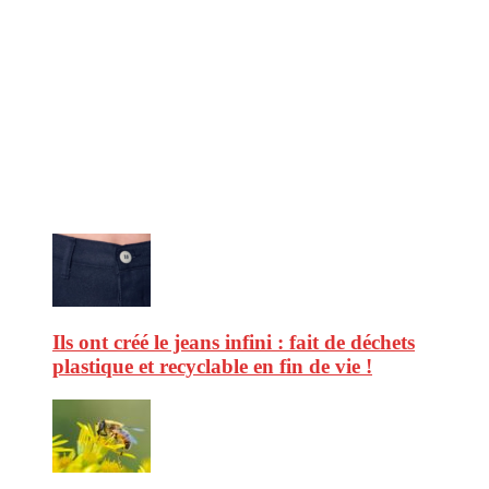
CitizenPost est un magazine qui décrypte les nouvelles tendances de
consommation en matière d’alimentation, de beauté ou encore
d’environnement. Retrouvez chaque jour des informations de qualité
afin de vous aider à vous repérer dans le vaste monde de la
consommation et faire de vous des citoyens éclairés.
Ne ratez pas :
Ils ont créé le jeans infini : fait de déchets
plastique et recyclable en fin de vie !