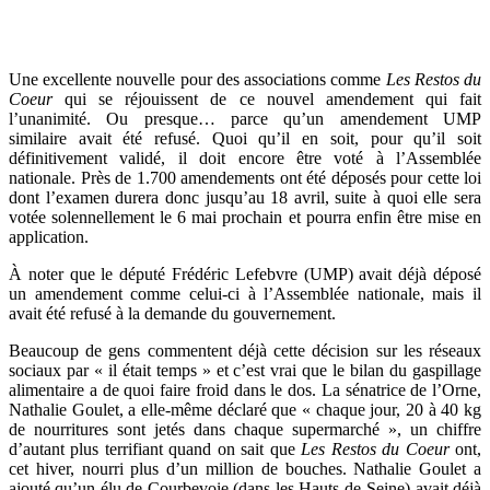
Une excellente nouvelle pour des associations comme
Les Restos du
Coeur
qui se réjouissent de ce nouvel amendement qui fait
l’unanimité. Ou presque… parce qu’un amendement UMP
similaire avait été refusé. Quoi qu’il en soit, pour qu’il soit
définitivement validé, il doit encore être voté à l’Assemblée
nationale. Près de 1.700 amendements ont été déposés pour cette loi
dont l’examen durera donc jusqu’au 18 avril, suite à quoi elle sera
votée solennellement le 6 mai prochain et pourra enfin être mise en
application.
À noter que le député Frédéric Lefebvre (UMP) avait déjà déposé
un amendement comme celui-ci à l’Assemblée nationale, mais il
avait été refusé à la demande du gouvernement.
Beaucoup de gens commentent déjà cette décision sur les réseaux
sociaux par « il était temps » et c’est vrai que le bilan du gaspillage
alimentaire a de quoi faire froid dans le dos. La sénatrice de l’Orne,
Nathalie Goulet, a elle-même déclaré que « chaque jour, 20 à 40 kg
de nourritures sont jetés dans chaque supermarché », un chiffre
d’autant plus terrifiant quand on sait que
Les Restos du Coeur
ont,
cet hiver, nourri plus d’un million de bouches. Nathalie Goulet a
ajouté qu’un élu de Courbevoie (dans les Hauts-de-Seine) avait déjà