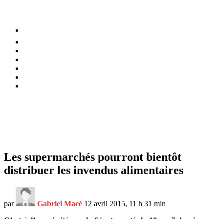
⚡️ Tendances
Alimentation
Bien-être
Chez soi
Conso
Planète
Techno
Menu
Les supermarchés pourront bientôt
distribuer les invendus alimentaires
par
Gabriel Macé
12 avril 2015, 11 h 31 min