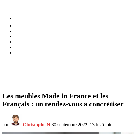
⚡️ Tendances
Alimentation
Bien-être
Chez soi
Conso
Planète
Techno
Menu
Les meubles Made in France et les
Français : un rendez-vous à concrétiser
par
Christophe N
30 septembre 2022, 13 h 25 min