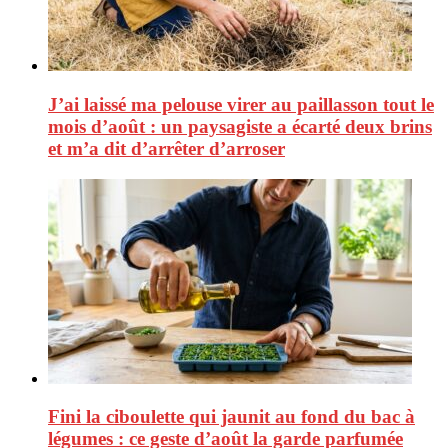
J’ai laissé ma pelouse virer au paillasson tout le
mois d’août : un paysagiste a écarté deux brins
et m’a dit d’arrêter d’arroser
Fini la ciboulette qui jaunit au fond du bac à
légumes : ce geste d’août la garde parfumée