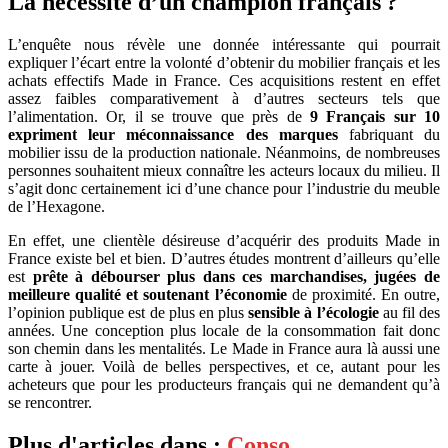
La nécessité d’un champion français ?
L’enquête nous révèle une donnée intéressante qui pourrait
expliquer l’écart entre la volonté d’obtenir du mobilier français et les
achats effectifs Made in France. Ces acquisitions restent en effet
assez faibles comparativement à d’autres secteurs tels que
l’alimentation. Or, il se trouve que près de
9 Français sur 10
expriment leur méconnaissance des marques
fabriquant du
mobilier issu de la production nationale. Néanmoins, de nombreuses
personnes souhaitent mieux connaître les acteurs locaux du milieu. Il
s’agit donc certainement ici d’une chance pour l’industrie du meuble
de l’Hexagone.
En effet, une clientèle désireuse d’acquérir des produits Made in
France existe bel et bien. D’autres études montrent d’ailleurs qu’elle
est
prête à débourser plus dans ces marchandises, jugées de
meilleure qualité et soutenant l’économie
de proximité. En outre,
l’opinion publique est de plus en plus
sensible à l’écologie
au fil des
années. Une conception plus locale de la consommation fait donc
son chemin dans les mentalités. Le Made in France aura là aussi une
carte à jouer. Voilà de belles perspectives, et ce, autant pour les
acheteurs que pour les producteurs français qui ne demandent qu’à
se rencontrer.
Plus d'articles dans :
Conso